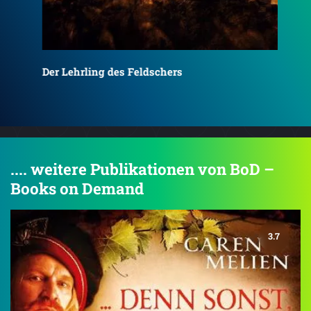
Der Lehrling des Feldschers
Der
.... weitere Publikationen von BoD –
Books on Demand
3.7