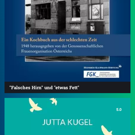
"Falsches Hirn" und "etwas Fett"
5.0