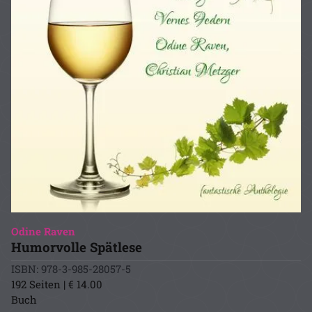
Odine Raven
Humorvolle Spätlese
ISBN: 978-3-985-28057-5
192 Seiten | € 14.00
Buch