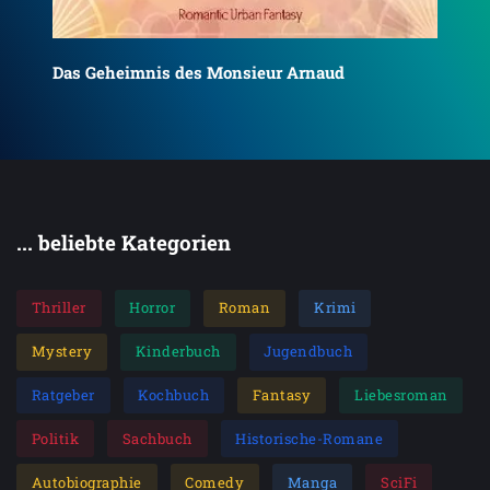
Das
Das Geheimnis des Monsieur Arnaud
... beliebte Kategorien
Thriller
Horror
Roman
Krimi
Mystery
Kinderbuch
Jugendbuch
Ratgeber
Kochbuch
Fantasy
Liebesroman
Politik
Sachbuch
Historische-Romane
Autobiographie
Comedy
Manga
SciFi