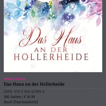
Odine Raven
Das Haus an der Hollerheide
ISBN: 978-3-819-40999-8
280 Seiten | € 16.99
Buch [Taschenbuch]