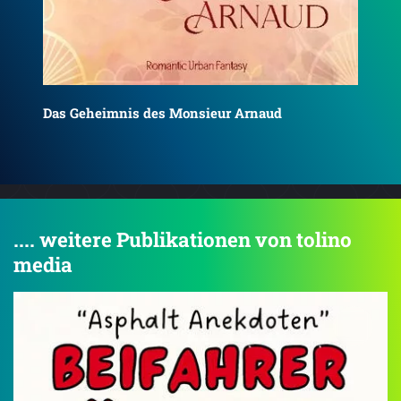
Der Mars und das Mädchen
Die
.... weitere Publikationen von tolino
media