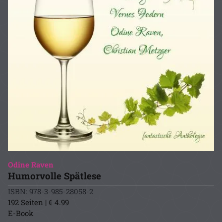
Odine Raven
Humorvolle Spätlese
ISBN: 978-3-985-28058-2
192 Seiten | € 4.99
E-Book