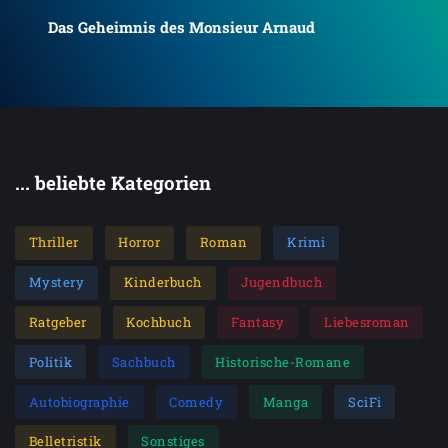
Das
Das Geheimnis des Monsieur Arnaud
... beliebte Kategorien
Thriller
Horror
Roman
Krimi
Mystery
Kinderbuch
Jugendbuch
Ratgeber
Kochbuch
Fantasy
Liebesroman
Politik
Sachbuch
Historische-Romane
Autobiographie
Comedy
Manga
SciFi
Belletristik
Sonstiges