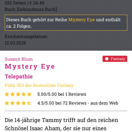
232 Seiten | € 24.49
Buch [Gebundenes Buch]
Dieses Buch gehört zur Reihe
Mystery Eye
und enthält
ca. 2 Folgen.
Erscheinungsdatum:
12.03.2025
Susann Blum
Fantasy
Mystery Eye
Telepathie
Platz 303 der Bestenliste Fantasy
5.00/5.00 bei 1 Reviews
4.5/5.00 bei 72 Reviews -
aus dem Web
Die 14-jährige Tammy trifft auf den reichen
Schnösel Isaac Aham, der sie nur eines