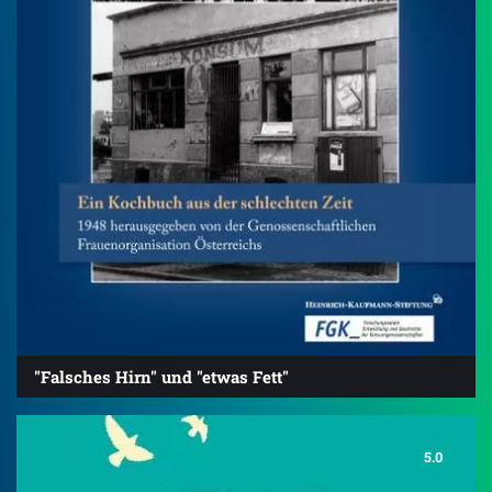
"Falsches Hirn" und "etwas Fett"
5.0