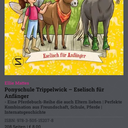
Ellie Mattes
Ponyschule Trippelwick – Eselisch für
Anfänger
- Eine Pferdebuch-Reihe die auch Eltern lieben | Perfekte
Kombination aus Freundschaft, Schule, Pferde |
Internatsgeschichte
ISBN: 978-3-505-15207-8
208 Seiten | € 8.00