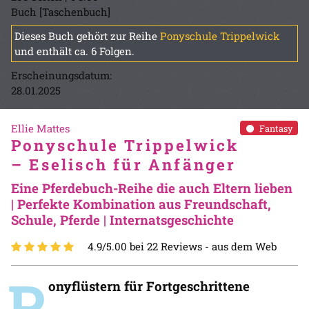
Buch [Taschenbuch]
Dieses Buch gehört zur Reihe
Ponyschule Trippelwick
und enthält ca. 6 Folgen.
Erscheinungsdatum:
28.01.2025
Ellie Mattes
Fantasy
Ponyschule Trippelwick
– Eselisch für Anfänger
Eine Pferdebuch-Reihe die auch Eltern lieben
| Perfekte Kombination aus Freundschaft,
Schule, Pferde | Internatsgeschichte
4.9/5.00 bei 22 Reviews -
aus dem Web
P
onyflüstern für Fortgeschrittene