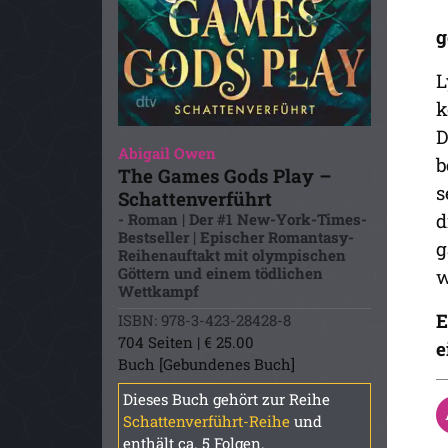
g
L
k
D
Abigail Owen
b
The Games Gods Play –
s
Schattenverführt
d
- Roman | Der #1 New-York-Times-
Bestseller | Epischer Romantasy-
g
Reihenauftakt mit olympischen
Göttern und einem tödlichen
w
Wettkampf
E
ISBN: 978-3-423-28428-8
704 Seiten | € 25.00
e
Buch [Gebundenes Buch]
Dieses Buch gehört zur Reihe
Schattenverführt-Reihe
und
enthält ca. 5 Folgen.