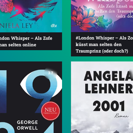
#London Whisper – Als Zo
ndon Whisper – Als Zofe
küsst man selten den
man selten online
Traumprinz (oder doch?)
3.7