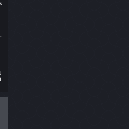
s
,
d
d