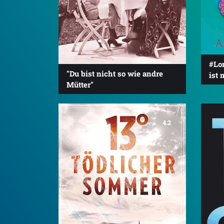
#Lo
"Du bist nicht so wie andre
ist 
Mütter"
4.2