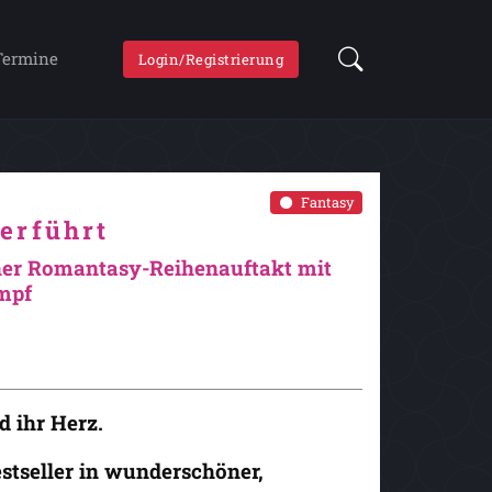
Termine
Login/Registrierung
Fantasy
erführt
cher Romantasy-Reihenauftakt mit
mpf
d ihr Herz.
stseller in wunderschöner,