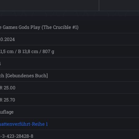
 Games Gods Play (The Crucible #1)
10.2024
1,5 cm / B 13,8 cm / 807 g
4
ch [Gebundenes Buch]
R 25.00
R 25.70
Auflage
attenverführt-Reihe 1
-3-423-28428-8