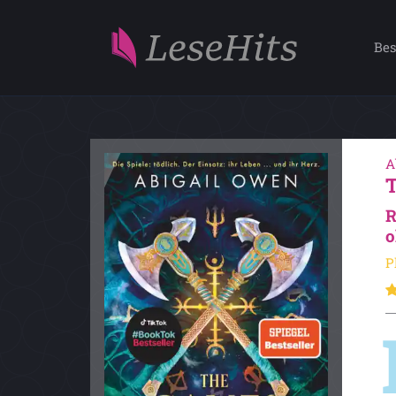
Bes
A
R
o
P