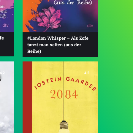
fe
#London Whisper – Als Zofe
tanzt man selten (aus der
Reihe)
4.2
4.2