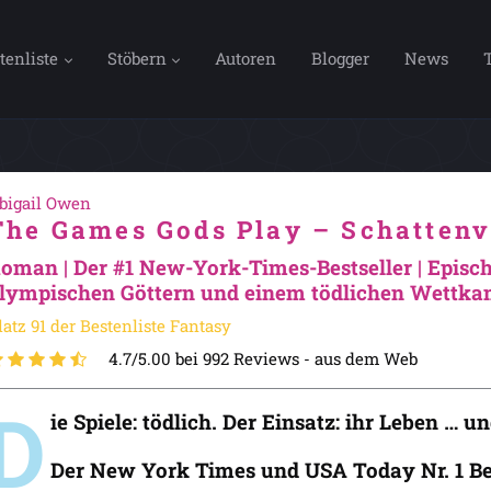
tenliste
Stöbern
Autoren
Blogger
News
bigail Owen
The Games Gods Play – Schattenv
oman | Der #1 New-York-Times-Bestseller | Epis
lympischen Göttern und einem tödlichen Wettka
latz 91 der Bestenliste Fantasy
4.7/5.00 bei 992 Reviews -
aus dem Web
D
ie Spiele: tödlich. Der Einsatz: ihr Leben … un
Der New York Times und USA Today Nr. 1 Be