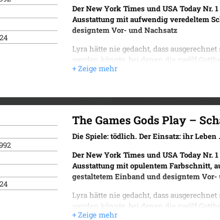
Der New York Times und USA Today Nr. 1 
Ausstattung mit aufwendig veredeltem S
designtem Vor- und Nachsatz
024
Lyra hätte nie gedacht, dass ausgerechnet 
werden könnte, bei denen die zwölf Gotth
kämpfen. Doch ausgerechnet Hades, der ge
Unterwelt, beruft sie als seine Championes
Hades so … sexy ist. Tatsächlich entsteht
Nähe, je länger die Spiele andauern und je
Hades spielt aus ganz eigenen Motiven – 
The Games Gods Play – Sch
Hinsicht gefährlich werden …
Die Spiele: tödlich. Der Einsatz: ihr Leben
Eine epische Romantasy mit knisterndem
992
einer faszinierenden Welt inspriert von 
Der New York Times und USA Today Nr. 1 
Ausstattung mit opulentem Farbschnitt, 
gestaltetem Einband und designtem Vor-
024
Lyra hätte nie gedacht, dass ausgerechnet 
werden könnte, bei denen die zwölf Gotth
kämpfen. Doch ausgerechnet Hades, der ge