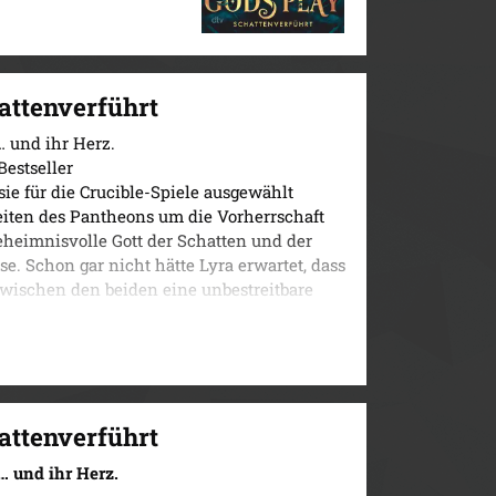
attenverführt
 … und ihr Herz.
estseller
sie für die Crucible-Spiele ausgewählt
eiten des Pantheons um die Vorherrschaft
heimnisvolle Gott der Schatten und der
se. Schon gar nicht hätte Lyra erwartet, dass
 zwischen den beiden eine unbestreitbare
 öfter Hades die Regeln für sie bricht. Denn
und die könnten für Lyra in mehrfacher
 Slow-Burn-Spice, dramatischem Plot und
er griechischen Mythologie.
attenverführt
 … und ihr Herz.