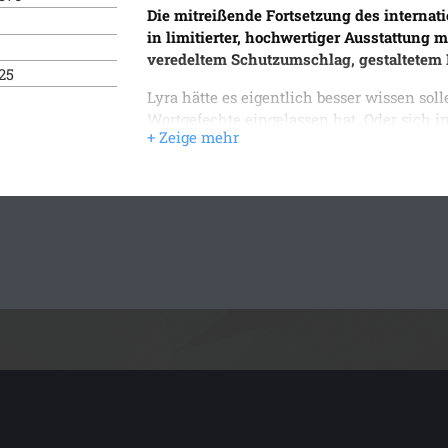
Die mitreißende Fortsetzung des internat
in limitierter, hochwertiger Ausstattung 
veredeltem Schutzumschlag, gestaltetem
025
Lyra hätte es eigentlich besser wissen solle
Wortgefechte eingelassen hat. Oder sich i
trotzdem findet sie sich im Tartaros in e
sie der verfluchte sterbliche Preis ist und
vorherigen Gegner barmherzig wirken lasse
Titanen, die nach Jahrhunderten in Gefan
befreien, ohne die Titanen entkommen zu l
die die Gottheiten je geschrieben haben. D
Toten die Welt in Schutt und Asche legen.
»Die Liebesgeschichte, vielseitigen Char
Gods Play
zu einem unvergesslichen Erleb
Fan von griechischer Mythologie und pri
Wedekind von @jessiwede.books über
The