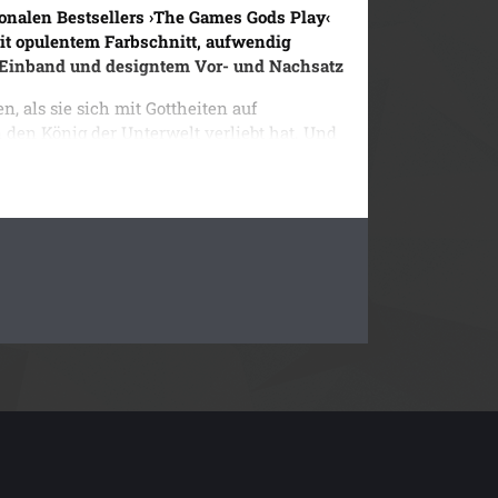
ionalen Bestsellers ›The Games Gods Play‹
mit opulentem Farbschnitt, aufwendig
 Einband und designtem Vor- und Nachsatz
n, als sie sich mit Gottheiten auf
n den König der Unterwelt verliebt hat. Und
inem göttlichen Todesmatch wieder, bei dem
 gegen Monster antreten muss, die all ihre
n. Der Tartaros ist das Gefängnis der
genschaft auf Rache sinnen. Sie muss sich
assen und bevor Hades jede Regel bricht,
enn um Lyra zu retten, würde der Gott der
aktere und die Spannung haben
The Games
nis gemacht. Ein absolutes Muss für jeden
ckelnder Fantasy Romance.« Jessica
 Games Gods Play