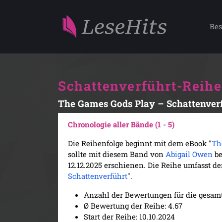
Bes
Schattenverführt-Reihe
The Games Gods Play – Schattenver
Chronologie aller Bände (1 - 5)
Die Reihenfolge beginnt mit dem eBook "
Th
sollte mit diesem Band von
Abigail Owen
be
12.12.2025 erschienen. Die Reihe umfasst der
Schattenverführt
".
Anzahl der Bewertungen für die gesamt
Ø Bewertung der Reihe: 4.67
Start der Reihe: 10.10.2024