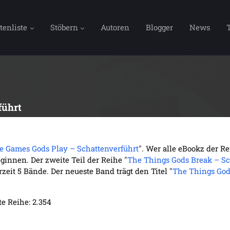
tenliste
Stöbern
Autoren
Blogger
News
führt
e Games Gods Play – Schattenverführt
". Wer alle eBookz der R
ginnen. Der zweite Teil der Reihe "
The Things Gods Break – Sc
zeit 5 Bände. Der neueste Band trägt den Titel "
The Things God
e Reihe: 2.354