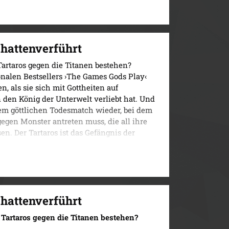
se. Schon gar nicht hätte Lyra erwartet, dass
 zwischen den beiden eine unbestreitbare
 öfter Hades die Regeln für sie bricht. Denn
und die könnten für Lyra in mehrfacher
hattenverführt
 Tartaros gegen die Titanen bestehen?
 Slow-Burn-Spice, dramatischem Plot und
onalen Bestsellers ›The Games Gods Play‹
der griechischen Mythologie.
n, als sie sich mit Gottheiten auf
n den König der Unterwelt verliebt hat. Und
inem göttlichen Todesmatch wieder, bei dem
 gegen Monster antreten muss, die all ihre
n. Der Tartaros ist das Gefängnis der
genschaft auf Rache sinnen. Sie muss sich
assen und bevor Hades jede Regel bricht,
enn um Lyra zu retten, würde der Gott der
aktere und die Spannung haben The Games
hattenverführt
nis gemacht. Ein absolutes Muss für jeden
ckelnder Fantasy Romance.« Jessica
m Tartaros gegen die Titanen bestehen?
 Games Gods Play