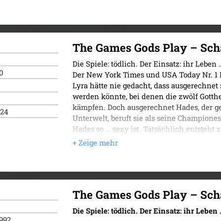
The Games Gods Play – Sch
Die Spiele: tödlich. Der Einsatz: ihr Leben
0
Der New York Times und USA Today Nr. 1 B
Lyra hätte nie gedacht, dass ausgerechnet 
werden könnte, bei denen die zwölf Gotth
kämpfen. Doch ausgerechnet Hades, der ge
024
Unterwelt, beruft sie als seine Championes
Hades so … sexy ist. Tatsächlich entsteht
Nähe, je länger die Spiele andauern und je
Hades spielt aus ganz eigenen Motiven – 
Hinsicht gefährlich werden …
Eine epische Romantasy mit knisterndem
einer faszinierenden Welt inspriert von d
The Games Gods Play – Sch
Die Spiele: tödlich. Der Einsatz: ihr Leben
992