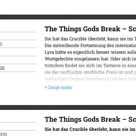
Unterwelt, beruft sie als seine Championes
Hades so … sexy ist. Tatsächlich entsteht
Nähe, je länger die Spiele andauern und je
Hades spielt aus ganz eigenen Motiven – 
The Things Gods Break – Sc
Hinsicht gefährlich werden …
Sie hat das Crucible überlebt, kann sie im
Eine epische Romantasy mit knisterndem
0
Die mitreißende Fortsetzung des internati
einer faszinierenden Welt inspriert von 
Lyra hätte es eigentlich besser wissen solle
Wortgefechte eingelassen hat. Oder sich i
trotzdem findet sie sich im Tartaros in e
025
sie der verfluchte sterbliche Preis ist und
vorherigen Gegner barmherzig wirken lasse
Titanen, die nach Jahrhunderten in Gefan
befreien, ohne die Titanen entkommen zu l
die die Gottheiten je geschrieben haben. D
Toten die Welt in Schutt und Asche legen.
»Die Liebesgeschichte, vielseitigen Char
The Things Gods Break – Sc
Gods Play zu einem unvergesslichen Erleb
Fan von griechischer Mythologie und pri
Sie hat das Crucible überlebt, kann sie i
Wedekind von @jessiwede.books über The
370