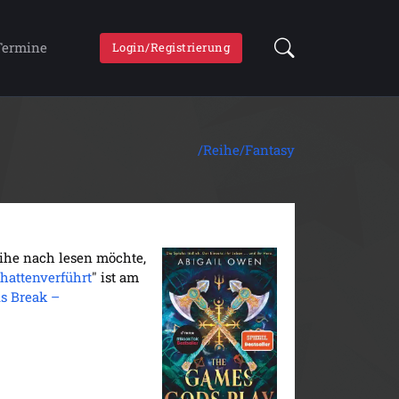
Termine
Login/Registrierung
/Reihe/
Fantasy
eihe nach lesen möchte,
hattenverführt
" ist am
s Break –