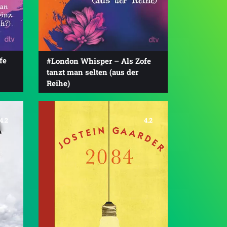
fe
#London Whisper – Als Zofe
tanzt man selten (aus der
Reihe)
4.2
4.2