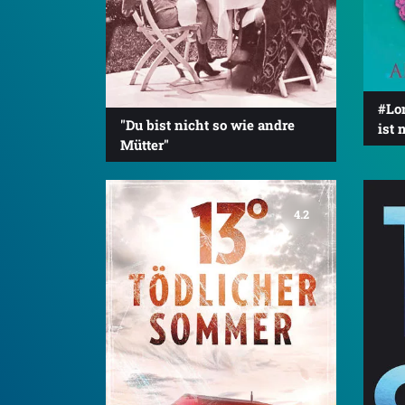
#Lo
"Du bist nicht so wie andre
ist 
Mütter"
4.2