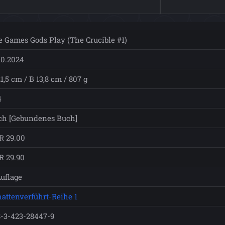
 Games Gods Play (The Crucible #1)
10.2024
1,5 cm / B 13,8 cm / 807 g
4
ch [Gebundenes Buch]
R 29.00
R 29.90
Auflage
attenverführt-Reihe 1
8-3-423-28447-9