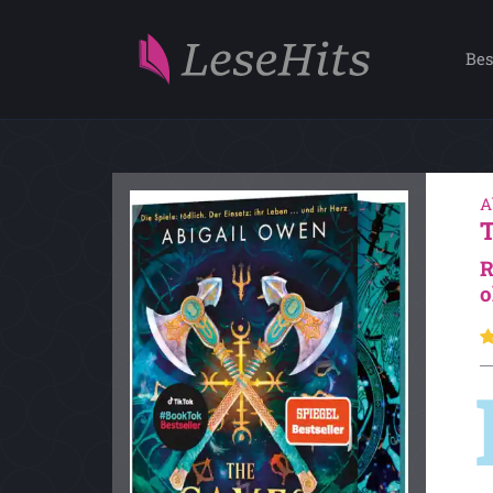
Bes
A
R
o