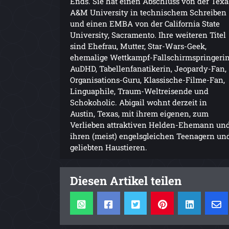
Ends. Sie hat einen Abschluss von der Texa
A&M University in technischem Schreiben
und einen EMBA von der California State
University, Sacramento. Ihre weiteren Titel
sind Ehefrau, Mutter, Star-Wars-Geek,
ehemalige Wettkampf-Fallschirmspringerin
AuDHD, Tabellenfanatikerin, Jeopardy-Fan,
Organisations-Guru, Klassische-Filme-Fan,
Linguaphile, Traum-Weltreisende und
Schokoholic. Abigail wohnt derzeit in
Austin, Texas, mit ihrem eigenen, zum
Verlieben attraktiven Helden-Ehemann un
ihren (meist) engelsgleichen Teenagern un
geliebten Haustieren.
Diesen Artikel teilen