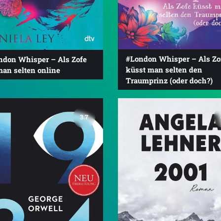
#London Whisper – Als Zo
ndon Whisper – Als Zofe
küsst man selten den
man selten online
Traumprinz (oder doch?)
3.7