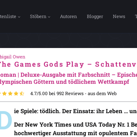
tenliste
Stöbern
Autoren
Blogger
News
bigail Owen
The Games Gods Play – Schattenv
oman | Deluxe-Ausgabe mit Farbschnitt – Episch
lympischen Göttern und tödlichem Wettkampf
4.7/5.00 bei 992 Reviews -
aus dem Web
D
ie Spiele: tödlich. Der Einsatz: ihr Leben … un
Der New York Times und USA Today Nr. 1 Be
hochwertiger Ausstattung mit opulentem Fa