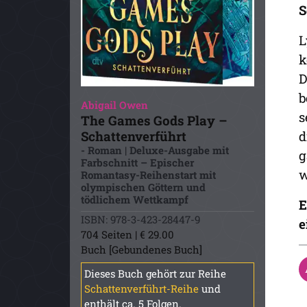
S
L
k
D
b
Abigail Owen
s
The Games Gods Play –
Schattenverführt
d
- Roman | Deluxe-Ausgabe mit
g
Farbschnitt – Epischer
w
Romantasy-Reihenstart mit
olympischen Göttern und
tödlichem Wettkampf
E
ISBN: 978-3-423-28447-9
e
704 Seiten | € 29.00
Buch [Gebundenes Buch]
Dieses Buch gehört zur Reihe
Schattenverführt-Reihe
und
enthält ca. 5 Folgen.