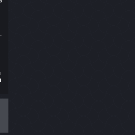
s
,
d
d