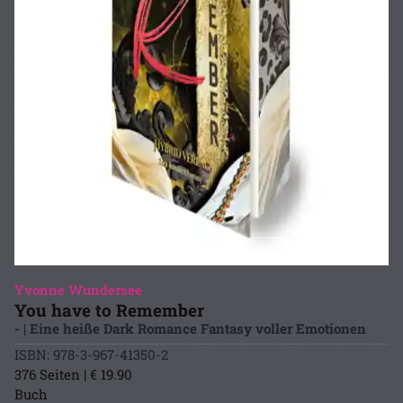
Yvonne Wundersee
You have to Remember
- | Eine heiße Dark Romance Fantasy voller Emotionen
ISBN: 978-3-967-41350-2
376 Seiten | € 19.90
Buch