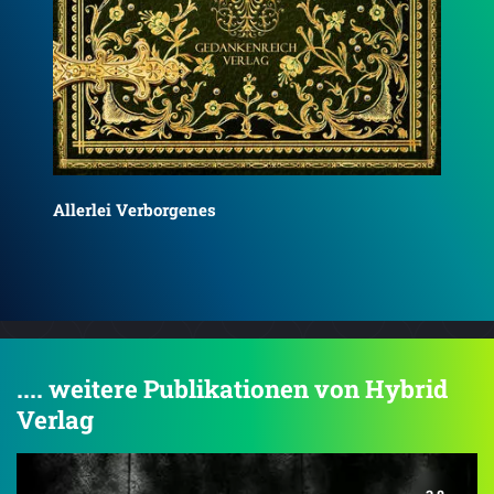
Chosen by Ice and Snow
Das
.... weitere Publikationen von Hybrid
Verlag