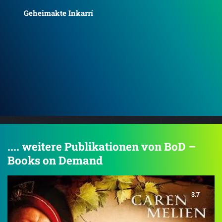
Geheimakte Labrador
Unn
ino
.... weitere Publikationen von BoD –
Books on Demand
3.7