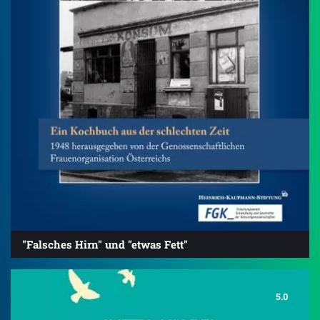
"Falsches Hirn" und "etwas Fett"
5.0