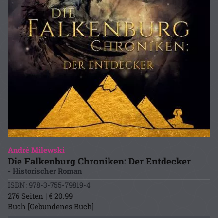
André Milewski
Die Falkenburg Chroniken: Der Entdecker
- Historischer Roman
ISBN: 978-3-755-79819-4
276 Seiten | € 20.99
Buch [Gebundenes Buch]