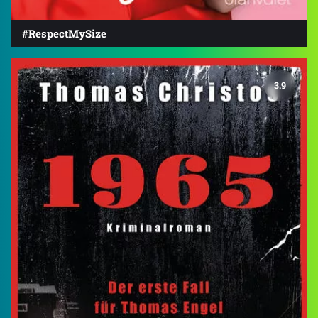
#RespectMySize
3.9