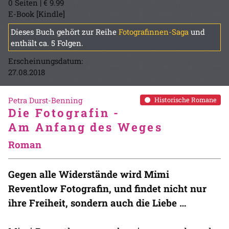
0 Seiten | € 9.99
E-Book [Kindle]
Dieses Buch gehört zur Reihe
Fotografinnen-Saga
und
enthält ca. 5 Folgen.
Erscheinungsdatum:
27.08.2018
Petra Durst-Benning
Historische Romane
Die Fotografin -
Am Anfang des Weges
Roman
Gegen alle Widerstände wird Mimi
Reventlow Fotografin, und findet nicht nur
ihre Freiheit, sondern auch die Liebe …