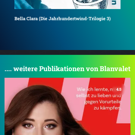
Da
Das gläserne Paradies (Die Glasbläser-Saga 3)
.... weitere Publikationen von Blanvalet
4.5