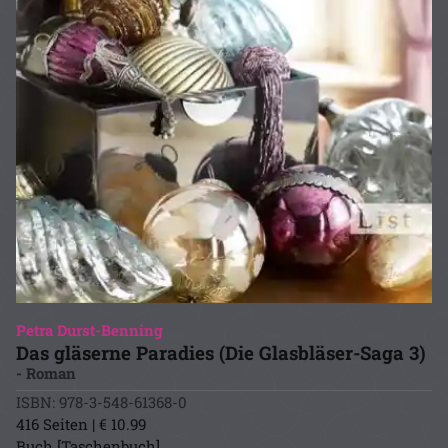
Petra Durst-Benning
Das gläserne Paradies (Die Glasbläser-Saga 3)
- Roman
ISBN: 978-3-548-61368-0
416 Seiten | € 10.99
Buch [Taschenbuch]