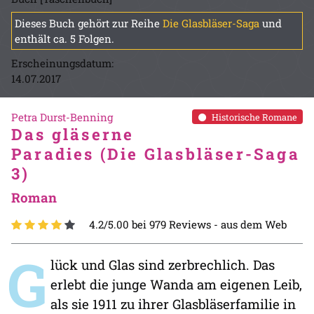
Dieses Buch gehört zur Reihe
Die Glasbläser-Saga
und
enthält ca. 5 Folgen.
Erscheinungsdatum:
14.07.2017
Petra Durst-Benning
Historische Romane
Das gläserne
Paradies (Die Glasbläser-Saga
3)
Roman
4.2/5.00 bei 979 Reviews -
aus dem Web
G
lück und Glas sind zerbrechlich. Das
erlebt die junge Wanda am eigenen Leib,
als sie 1911 zu ihrer Glasbläserfamilie in