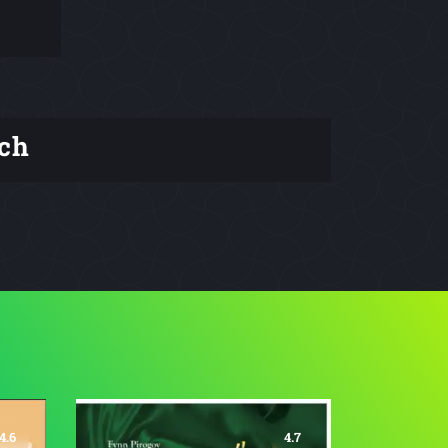
ch
4.6
4.7