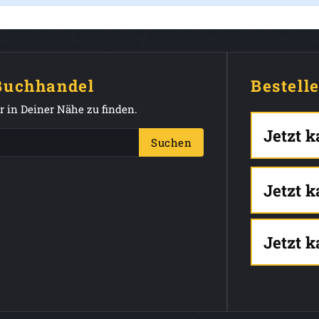
 Buchhandel
Bestell
 in Deiner Nähe zu finden.
Jetzt 
Suchen
Jetzt 
Jetzt 