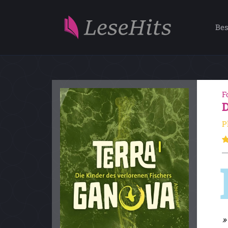
Bes
F
P
»