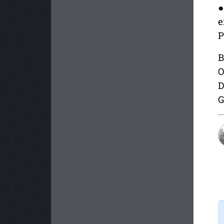
●
e
P
B
O
D
G