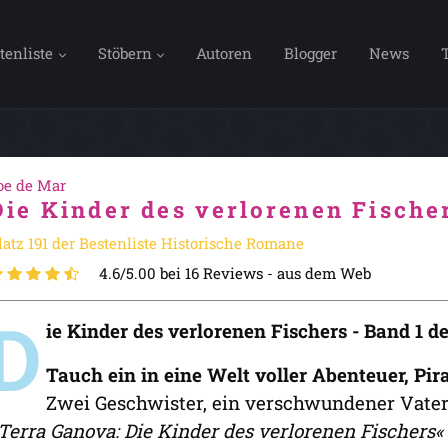
tenliste
Stöbern
Autoren
Blogger
News
oe de Mar
Die Kinder des verlorenen Fische
latz 191 der Bestenliste Historische Romane
4.6/5.00 bei 16 Reviews -
aus dem Web
D
ie Kinder des verlorenen Fischers - Band 1
Tauch ein in eine Welt voller Abenteuer, Pi
Zwei Geschwister, ein verschwundener Vater
Terra Ganova: Die Kinder des verlorenen Fischers«