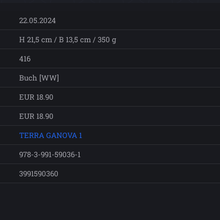
22.05.2024
H 21,5 cm / B 13,5 cm / 350 g
416
Buch [WW]
EUR 18.90
EUR 18.90
TERRA GANOVA 1
978-3-991-59036-1
3991590360