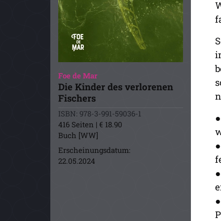
W
f
S
i
b
Foe de Mar
s
Die Kinder des verlorenen
n
Fischers
ISBN: 978-3-991-59036-1
●
416 Seiten | € 18.90
w
Buch [WW]
●
Erscheinungsdatum:
f
22.05.2024
●
e
●
P