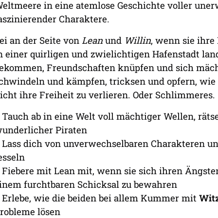
eltmeere in eine atemlose Geschichte voller un
aszinierender Charaktere.
ei an der Seite von
Lean
und
Willin
, wenn sie ihr
n einer quirligen und zwielichtigen Hafenstadt lan
ekommen, Freundschaften knüpfen und sich mächt
chwindeln und kämpfen, tricksen und opfern, wie
icht ihre Freiheit zu verlieren. Oder Schlimmeres.
 Tauch ab in eine Welt voll mächtiger Wellen, räts
underlicher Piraten
 Lass dich von unverwechselbaren Charakteren un
esseln
 Fiebere mit Lean mit, wenn sie sich ihren Ängsten
inem furchtbaren Schicksal zu bewahren
 Erlebe, wie die beiden bei allem Kummer mit
Wit
robleme lösen