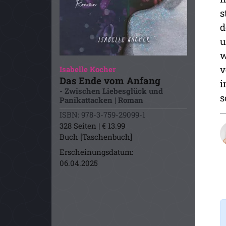
s
d
u
w
v
Isabelle Kocher
Das Ende vom Anfang
i
- Zwischen Liebesglück und
s
Panikattacken | Roman
ISBN: 978-3-759-29099-1
328 Seiten | € 13.99
Buch [Taschenbuch]
Erscheinungsdatum:
06.04.2025