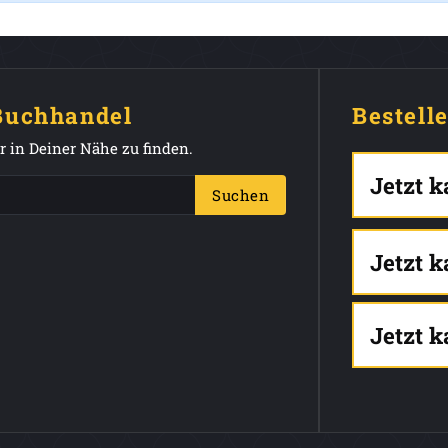
 Buchhandel
Bestell
 in Deiner Nähe zu finden.
Jetzt 
Suchen
Jetzt 
Jetzt 