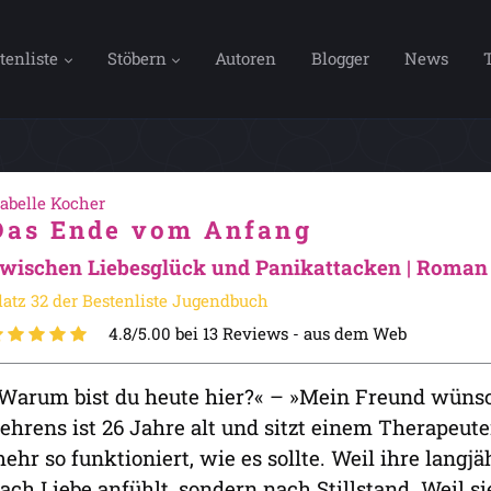
tenliste
Stöbern
Autoren
Blogger
News
sabelle Kocher
Das Ende vom Anfang
wischen Liebesglück und Panikattacken | Roman
latz 32 der Bestenliste Jugendbuch
4.8/5.00 bei 13 Reviews -
aus dem Web
Warum bist du heute hier?« – »Mein Freund wünscht
ehrens ist 26 Jahre alt und sitzt einem Therapeute
ehr so funktioniert, wie es sollte. Weil ihre lang
ach Liebe anfühlt, sondern nach Stillstand. Weil si