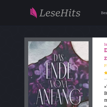
Bes
I
Z
P
»
B
m
n