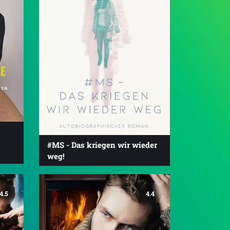
#MS - Das kriegen wir wieder
weg!
4.5
4.4