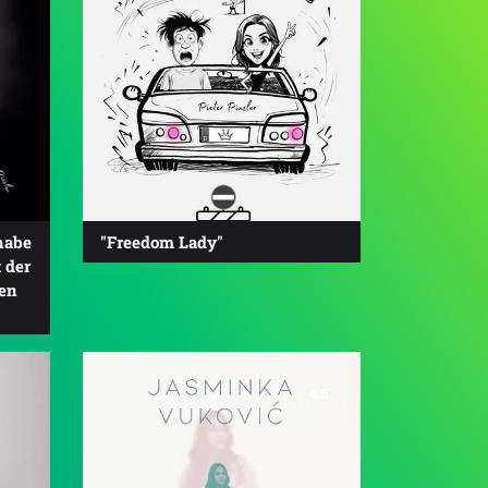
habe
"Freedom Lady"
 der
en
4.6