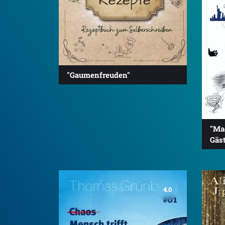
"Gaumenfreuden"
"Ma
Gäs
4.0