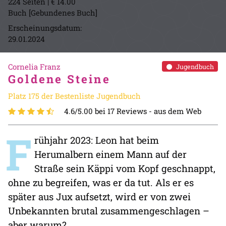
224 Seiten | € 14.00
Buch [Gebundenes Buch]
Erscheinungsdatum:
29.01.2024
Cornelia Franz
Jugendbuch
Goldene Steine
Platz 175 der Bestenliste Jugendbuch
4.6/5.00 bei 17 Reviews -
aus dem Web
F
rühjahr 2023: Leon hat beim
Herumalbern einem Mann auf der
Straße sein Käppi vom Kopf geschnappt,
ohne zu begreifen, was er da tut. Als er es
später aus Jux aufsetzt, wird er von zwei
Unbekannten brutal zusammengeschlagen –
aber warum?