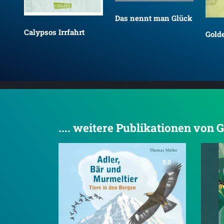
Das nennt man Glück
Calypsos Irrfahrt
Gold
.... weitere Publikationen von 
5.0