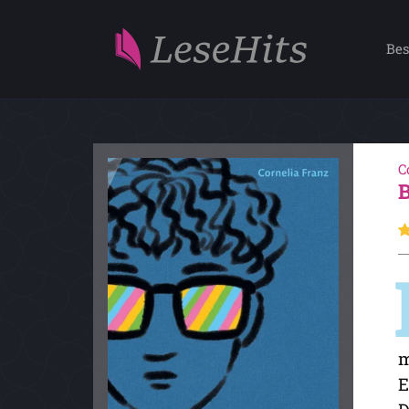
Bes
C
m
E