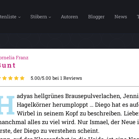
tenliste
Stöbern
Autoren
Blogger
News
ornelia Franz
Bunt
5.00/5.00 bei 1 Reviews
H
adyas hellgrünes Brausepulverlachen, Jennis
Hagelkörner herumploppt … Diego hat es au
Wirbel in seinem Kopf zu beschreiben. Liebe
anchmal alles zu viel wird. Nur Ismael, der Neue in
rste, der Diego zu verstehen scheint.