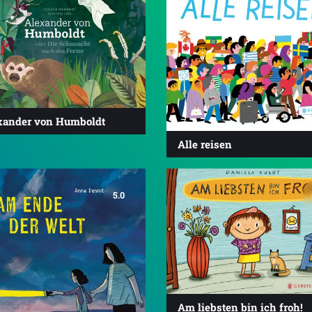
xander von Humboldt
Alle reisen
5.0
Am liebsten bin ich froh!