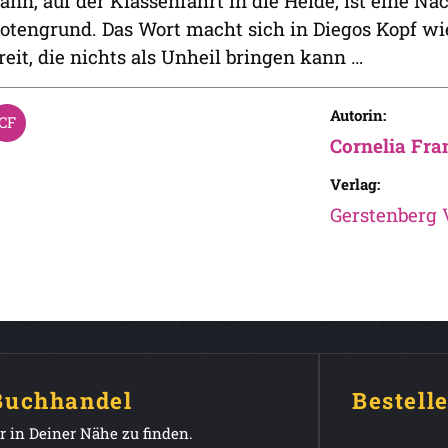
ann, auf der Klassenfahrt in die Heide, ist eine 
otengrund. Das Wort macht sich in Diegos Kopf wi
reit, die nichts als Unheil bringen kann …
Autorin:
Cornelia Fra
Verlag:
Gerstenberg 
 Buchhandel
Bestell
 in Deiner Nähe zu finden.