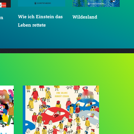
Wie ich Einstein das
Wildesland
en
Leben rettete
5.0
3.9