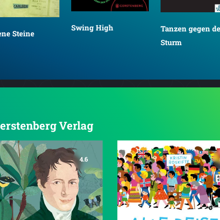
Swing High
Tanzen gegen d
ene Steine
Sturm
Gerstenberg Verlag
4.6