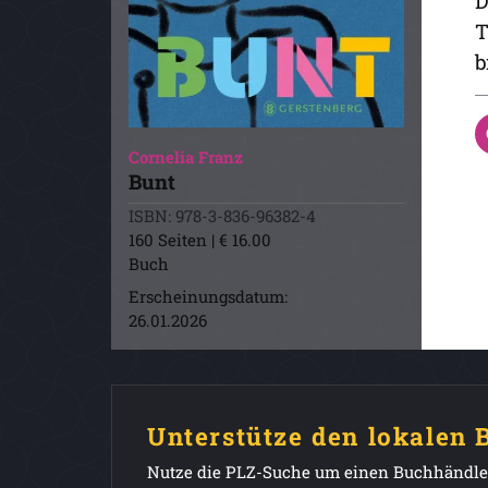
D
T
b
Cornelia Franz
Bunt
ISBN: 978-3-836-96382-4
160 Seiten | € 16.00
Buch
Erscheinungsdatum:
26.01.2026
Unterstütze den lokalen
Nutze die PLZ-Suche um einen Buchhändler