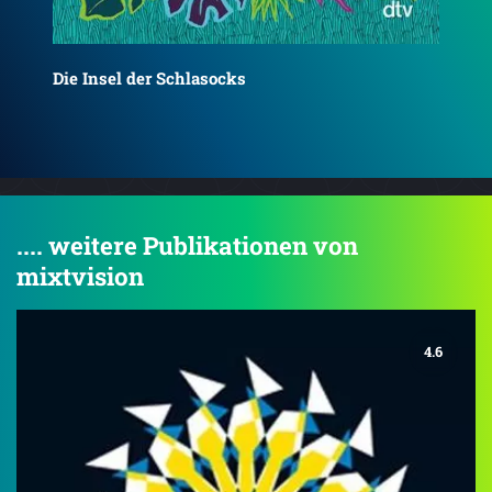
Engel der letzten Nacht
He
.... weitere Publikationen von
mixtvision
4.6