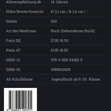
Alterempfehlung ab
14 Jahren
Höhe/Breite/Gewicht
H 2,1 cm / B 1,4 cm / -
Seiten
320
Art des Mediums
Buch [Gebundenes Buch]
Preis DE
EUR 18.00
Preis AT
EUR 18.50
ISBN-13
978-3-958-54182-5
ISBN-10
3958541828
Ab Schulklasse
Jugendbuch ab 9./10. Klasse