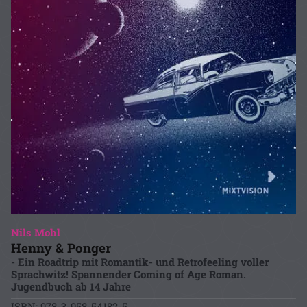
Nils Mohl
Henny & Ponger
- Ein Roadtrip mit Romantik- und Retrofeeling voller
Sprachwitz! Spannender Coming of Age Roman.
Jugendbuch ab 14 Jahre
ISBN: 978-3-958-54182-5