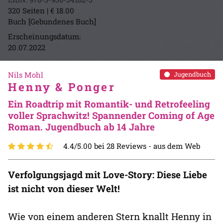
320 Seiten | € 18.00
Buch [Gebundenes Buch]
Erscheinungsdatum:
20.07.2022
Nils Mohl
Jugendbuch
Henny & Ponger
Ein Roadtrip mit Romantik- und Retrofeeling
voller Sprachwitz! Spannender Coming of Age
Roman. Jugendbuch ab 14 Jahre
4.4/5.00 bei 28 Reviews -
aus dem Web
Verfolgungsjagd mit Love-Story: Diese Liebe
ist nicht von dieser Welt!
Wie von einem anderen Stern knallt Henny in