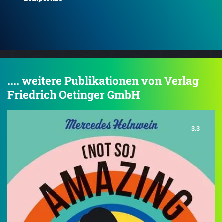
Die Schwarze Königin
Die
.... weitere Publikationen von Verlag
Friedrich Oetinger GmbH
3.3