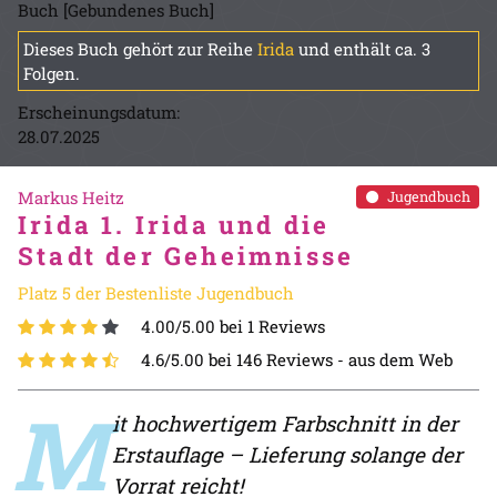
Buch [Gebundenes Buch]
Dieses Buch gehört zur Reihe
Irida
und enthält ca. 3
Folgen.
Erscheinungsdatum:
28.07.2025
Markus Heitz
Jugendbuch
Irida 1. Irida und die
Stadt der Geheimnisse
Platz 5 der Bestenliste Jugendbuch
4.00/5.00 bei 1 Reviews
4.6/5.00 bei 146 Reviews -
aus dem Web
M
it hochwertigem Farbschnitt in der
Erstauflage – Lieferung solange der
Vorrat reicht!