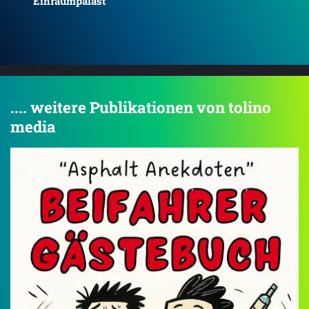
Geistkrieger: Feuertaufe
Gei
.... weitere Publikationen von tolino
media