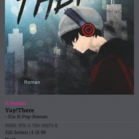
S. Rayker
Yay!There
- Ein K-Pop-Roman
ISBN: 978-3-759-29371-8
320 Seiten | € 15.99