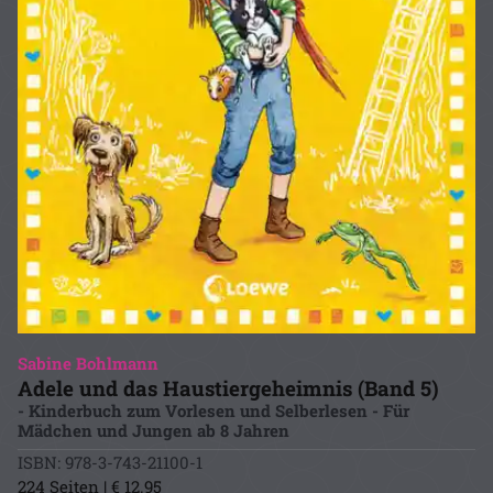
Sabine Bohlmann
Adele und das Haustiergeheimnis (Band 5)
- Kinderbuch zum Vorlesen und Selberlesen - Für
Mädchen und Jungen ab 8 Jahren
ISBN: 978-3-743-21100-1
224 Seiten | € 12.95