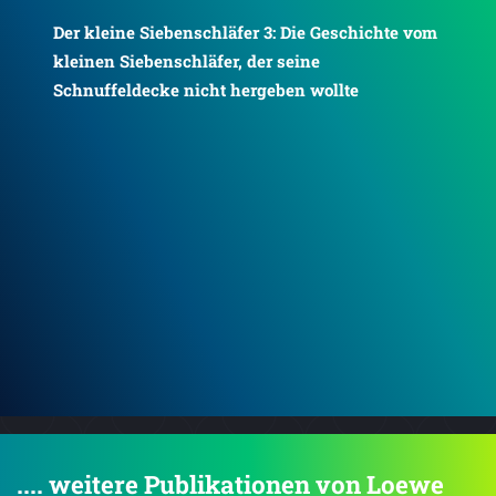
vom
Der kleine Siebenschläfer 8: Die Geschichte vom
kleinen Siebenschläfer, der endlich Geburtstag
feiern wollte
Der
Bet
.... weitere Publikationen von Loewe