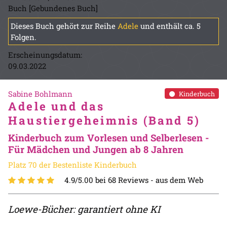
Buch [Gebundenes Buch]
Dieses Buch gehört zur Reihe
Adele
und enthält ca. 5
Folgen.
Erscheinungsdatum:
09.03.2022
Sabine Bohlmann
Kinderbuch
Adele und das
Haustiergeheimnis (Band 5)
Kinderbuch zum Vorlesen und Selberlesen -
Für Mädchen und Jungen ab 8 Jahren
Platz 70 der Bestenliste Kinderbuch
4.9/5.00 bei 68 Reviews -
aus dem Web
Loewe-Bücher: garantiert ohne KI