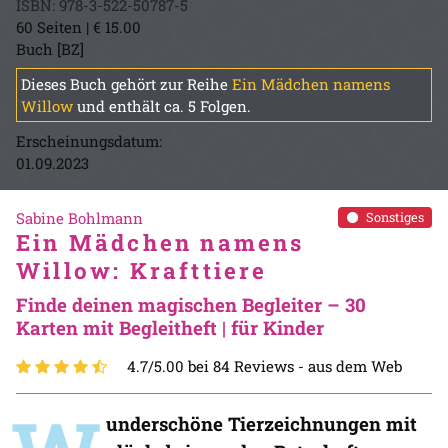
ISBN: 978-3-522-50787-5
60 Seiten | € 15.00
Buch [BZ]
Dieses Buch gehört zur Reihe
Ein Mädchen namens
Willow
und enthält ca. 5 Folgen.
Erscheinungsdatum:
01.09.2023
Sabine Bohlmann
Sonstiges
Ein Mädchen namens
Willow: Krafttiere
Finde deinen magischen Begleiter – 30
Karten mit Begleitheft | für Kinder
4.7/5.00 bei 84 Reviews -
aus dem Web
underschöne Tierzeichnungen mit