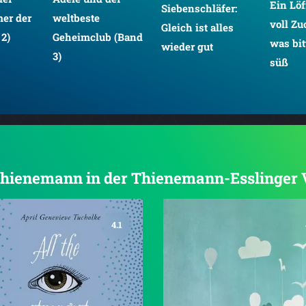
Ein Lö
Siebenschläfer:
er der
weltbeste
voll Zu
Gleich ist alles
 2)
Geheimclub (Band
was bit
wieder gut
3)
süß
n Thienemann in der Thienemann-Esslinger
4.1