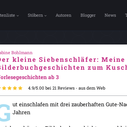
tenliste
Stöbern
Autoren
Blogger
News
abine Bohlmann
Der kleine Siebenschläfer: Meine
Bilderbuchgeschichten zum Kusc
orlesegeschichten ab 3
4.9/5.00 bei 21 Reviews -
aus dem Web
G
ut einschlafen mit drei zauberhaften Gute-Na
Jahren