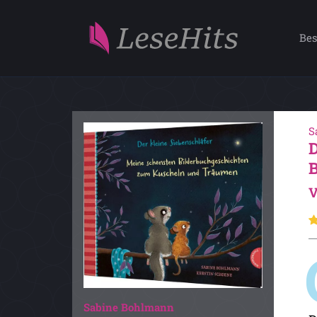
Bes
S
V
Sabine Bohlmann