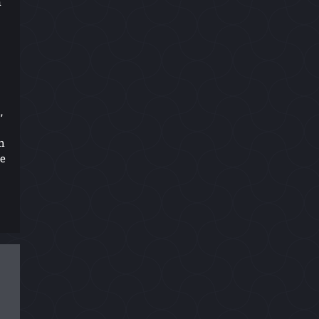
n
,
h
ie