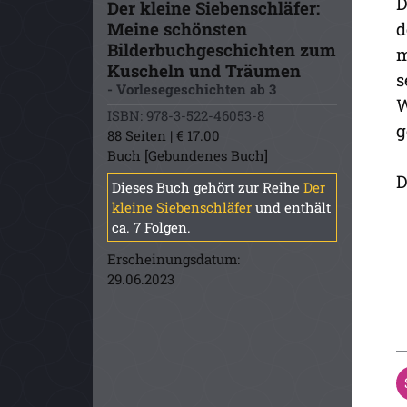
D
Der kleine Siebenschläfer:
Meine schönsten
d
Bilderbuchgeschichten zum
m
Kuscheln und Träumen
s
- Vorlesegeschichten ab 3
W
ISBN: 978-3-522-46053-8
g
88 Seiten | € 17.00
Buch [Gebundenes Buch]
D
Dieses Buch gehört zur Reihe
Der
kleine Siebenschläfer
und enthält
ca. 7 Folgen.
Erscheinungsdatum:
29.06.2023