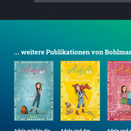
... weitere Publikationen von Bohlma
4.7
4.9
Adele möchte die
Adele und das
Adele und 