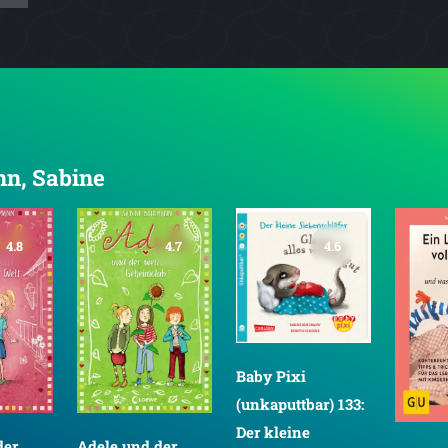
nn, Sabine
4.8
4.7
4.6
Baby Pixi
(unkaputtbar) 133:
Der kleine
der
Adele und der