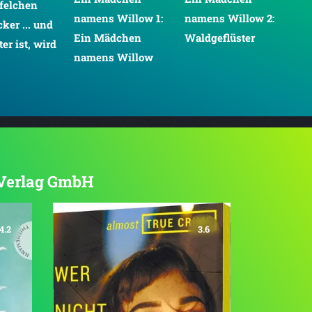
ffelchen
namens Willow 1:
namens Willow 2:
na
cker ... und
Ein Mädchen
Waldgeflüster
Ne
ter ist, wird
namens Willow
 Verlag GmbH
4.2
3.6