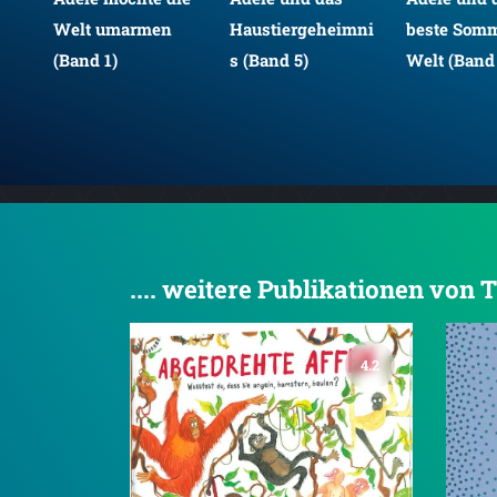
d 4)
Welt umarmen
Haustiergeheimni
beste Somm
(Band 1)
s (Band 5)
Welt (Band
.... weitere Publikationen vo
4.2