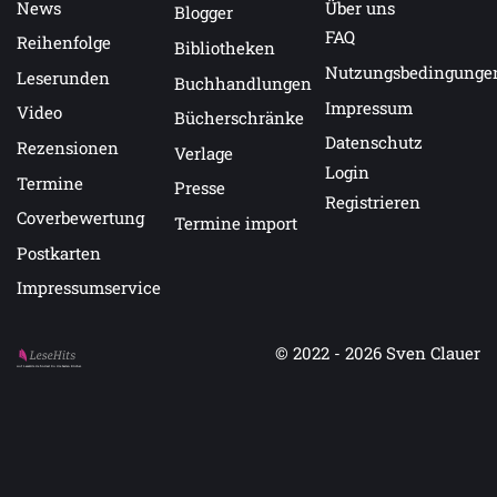
News
Über uns
Blogger
FAQ
Reihenfolge
Bibliotheken
Nutzungsbedingunge
Leserunden
Buchhandlungen
Impressum
Video
Bücherschränke
Datenschutz
Rezensionen
Verlage
Login
Termine
Presse
Registrieren
Coverbewertung
Termine import
Postkarten
Impressumservice
© 2022 - 2026
Sven Clauer
Auf LeseHits.de findest Du die besten Bücher.