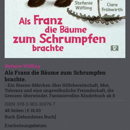
Stefanie Wilfling
Als Franz die Bäume zum Schrumpfen
brachte.
- Ein Riesen-Märchen über Hilfsbereitschaft, Mut,
Toleranz und eine ungewöhnliche Freundschaft, die
Grenzen überwindet. Fantasievolles Kinderbuch ab 8
ISBN: 978-3-903-30076-7
48 Seiten | € 18.00
Buch [Gebundenes Buch]
Erscheinungsdatum: