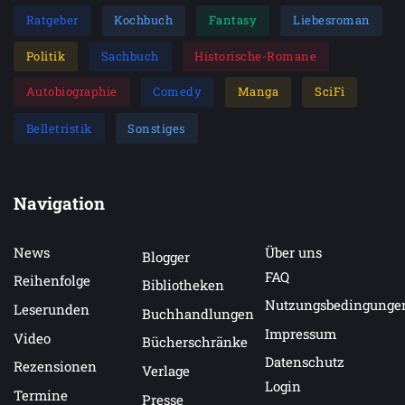
Ratgeber
Kochbuch
Fantasy
Liebesroman
Politik
Sachbuch
Historische-Romane
Autobiographie
Comedy
Manga
SciFi
Belletristik
Sonstiges
Navigation
News
Über uns
Blogger
FAQ
Reihenfolge
Bibliotheken
Nutzungsbedingunge
Leserunden
Buchhandlungen
Impressum
Video
Bücherschränke
Datenschutz
Rezensionen
Verlage
Login
Termine
Presse