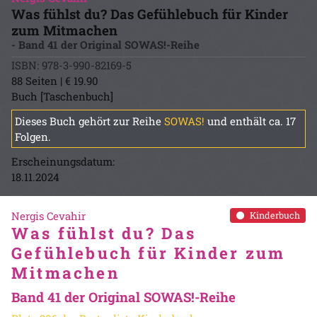
Was fühlst du? Das Gefühlebuch für Kinder
zum Mitmachen
- Band 41 der Original SOWAS!-Reihe
ISBN: 978-3-990-82169-5
88 Seiten | € 19.90
Buch [Taschenbuch]
Dieses Buch gehört zur Reihe
SOWAS!
und enthält ca. 17
Folgen.
Erscheinungsdatum:
18.11.2024
Nergis Cevahir
Kinderbuch
Was fühlst du? Das
Gefühlebuch für Kinder zum
Mitmachen
Band 41 der Original SOWAS!-Reihe