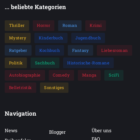
... beliebte Kategorien
Thriller
Horror
Roman
Krimi
Mystery
Kinderbuch
Jugendbuch
Ratgeber
Kochbuch
Fantasy
Liebesroman
Politik
Sachbuch
Historische-Romane
Autobiographie
Comedy
Manga
SciFi
Belletristik
Sonstiges
Navigation
News
Über uns
Blogger
FAQ