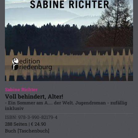
Sabine Richter
Voll behindert, Alter!
- Ein Sommer am A.... der Welt. Jugendroman - zufällig
inklusiv
ISBN: 978-3-990-82179-4
288 Seiten | € 24.90
Buch [Taschenbuch]