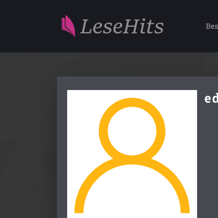
Bes
ed