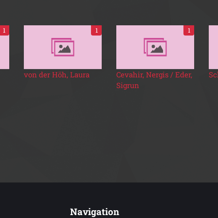
1
1
1
von der Höh, Laura
Cevahir, Nergis / Eder,
Sc
Sigrun
Navigation