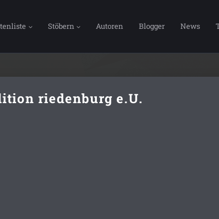
tenliste
Stöbern
Autoren
Blogger
News
ition riedenburg e.U.