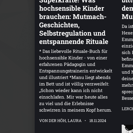
hochsensible Kinder
dem
brauchen: Mutmach-
Mu
Geschichten,
Da is
Selbstregulation und
Hexen
Emmos
entspannende Rituale
einzi
* Das liebevolle Rituale-Buch für
sich
hochsensible Kinder - von einer
befin
erfahrenen Pädagogin und
Emmos
Entspannungstrainerin entwickelt
und 
und illustriert *Manu liegt abends
deine
im Bett und ist völlig verzweifelt:
mehr 
„Schon wieder kann ich nicht
spre
einschlafen. Mir war heute alles
Besse
zu viel und die Erlebnisse
LERCH
schwirren in meinem Kopf herum.
VON DER HÖH, LAURA
18.11.2024