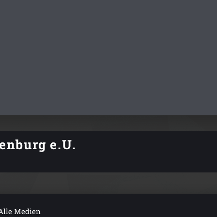
denburg e.U.
Alle Medien