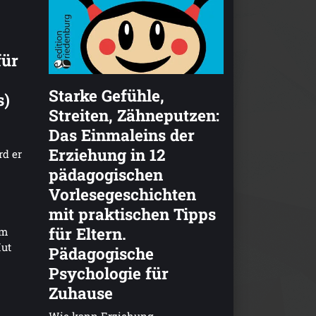
für
Starke Gefühle,
s)
Streiten, Zähneputzen:
Das Einmaleins der
Erziehung in 12
rd er
pädagogischen
Vorlesegeschichten
mit praktischen Tipps
für Eltern.
im
Mut
Pädagogische
Psychologie für
Zuhause
Wie kann Erziehung