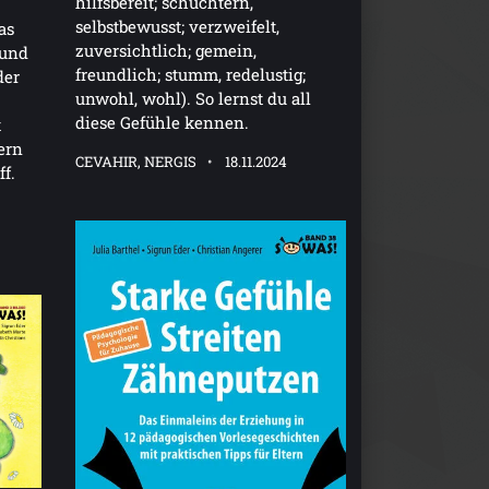
hilfsbereit; schüchtern,
selbstbewusst; verzweifelt,
as
zuversichtlich; gemein,
 und
freundlich; stumm, redelustig;
der
unwohl, wohl). So lernst du all
diese Gefühle kennen.
t
ern
CEVAHIR, NERGIS
18.11.2024
ff.