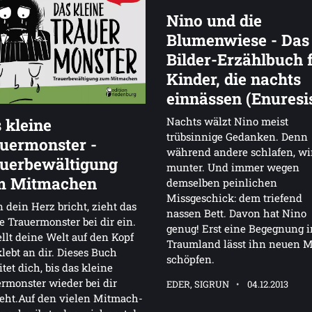
Nino und die
Blumenwiese - Das
Bilder-Erzählbuch 
Kinder, die nachts
einnässen (Enuresi
 kleine
Nachts wälzt Nino meist
trübsinnige Gedanken. Denn
uermonster -
während andere schlafen, wi
uerbewältigung
munter. Und immer wegen
m Mitmachen
demselben peinlichen
Missgeschick: dem triefend
dein Herz bricht, zieht das
nassen Bett. Davon hat Nino
e Trauermonster bei dir ein.
genug! Erst eine Begegnung 
ellt deine Welt auf den Kopf
Traumland lässt ihn neuen 
lebt an dir. Dieses Buch
schöpfen.
itet dich, bis das kleine
rmonster wieder bei dir
EDER, SIGRUN
04.12.2013
eht.Auf den vielen Mitmach-