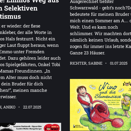
Ausgerechnet tiefster
 Selektiven
Schwarzwald - geht‘s noch?D
bedeutete für meinen Bruder
tismus
mich einen Sommer am A…. 
t er wieder: der fiese
Welt. Und es kam noch
kleber, der alle Worte in
schlimmer. Wir machten dor
 Hals festzurrt. Nicht ein
nämlich keinen Urlaub, sond
ger Laut fluppt heraus, wenn
zogen für immer ins letzte Ka
 Emmo unter Fremden
Ganze 23 Häuser.
det. Dazu gehören leider auch
RICHTER, SABINE
01.07.2025
 Spielgefährten, Onkel Tobi
Mamas Freundinnen. „In
m Alter muss doch nicht
dein Bruder für dich
chen!“, meinen manche
rwisser.
, ANIKO
22.07.2025