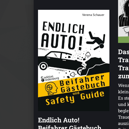
Das
Tra
Tra
zu
Wenn 
klein
Es st
und k
begle
Traue
Endlich Auto!
auszi
Beifahrer Gästebuch