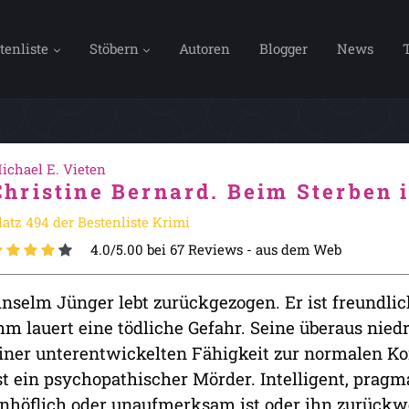
tenliste
Stöbern
Autoren
Blogger
News
ichael E. Vieten
Christine Bernard. Beim Sterben i
latz 494 der Bestenliste Krimi
4.0/5.00 bei 67 Reviews -
aus dem Web
nselm Jünger lebt zurückgezogen. Er ist freundlich,
hm lauert eine tödliche Gefahr. Seine überaus nied
iner unterentwickelten Fähigkeit zur normalen K
st ein psychopathischer Mörder. Intelligent, pragma
nhöflich oder unaufmerksam ist oder ihn zurückwe