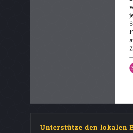
w
j
S
F
a
Z
Unterstütze den lokalen