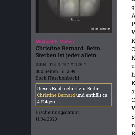
g
A
P
W
K
Michael E. Vieten
Christine Bernard. Beim
C
Sterben ist jeder allein
K
ISBN: 978-3-757-92126-2
u
300 Seiten | € 13.99
I
Buch [Taschenbuch]
K
Dieses Buch gehört zur Reihe
a
Christine Bernard
und enthält ca.
C
4 Folgen.
W
Erscheinungsdatum:
S
11.04.2023
n
B