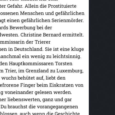
er Gefahr. Allein die Prostituierte
lossenen Menschen und gefährlichen
gt einen gefährlichen Serienmörder.
nards Bewerbung bei der
dwesten. Christine Bernard ermittelt.
Kommissarin der Trierer
n in Deutschland. Sie ist eine kluge
anchmal ein wenig zu leichtsinnig.
eiden Hauptkommissaren Torsten
m Trier, im Grenzland zu Luxemburg,
wuchs behütet auf, liebt den
gefrorene Finger beim Eiskratzen von
g voneinander gelesen werden.
iner liebenswerten, ganz und gar
 Du brauchst die vorangegangenen
schlossen, auch wenn die Geschichte