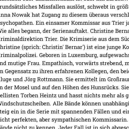
rundsätzliches Missfallen auslöst, schwebt in größt
nna Nowak hat Zugang zu diesem überaus versch
sychopathen. Ein einsamer Kommissar aus Trier ja
ie alles begann, der Serienauftakt. Christine Ber
riminaldirektion Trier. Die Krimiserie aus dem Sü
hristine (sprich: Christin' Bernar') ist eine junge 
riminalpolizei. Geboren in Luxemburg, aufgewachse
nd mutige Frau. Empathisch, vorwärts strebend, m
m Gegensatz zu ihren erfahrenen Kollegen, den b
luge und Jörg Rottmann. Sie ermittelt im Großrau
n der Mosel und auf den Höhen des Hunsrücks. Sie 
ellisten Torben Heintz und hasst nichts mehr als 
indschutzscheiben. Alle Bände können unabhängi
teig ein in die Serie mit spannenden Fällen und e
icht perfekten, aber sympathischen Kommissarin.
ände nicht zu kennen. Jeder Fall ist in sich abge