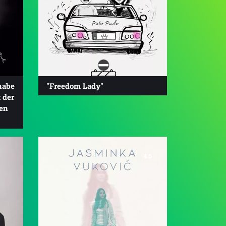
habe
"Freedom Lady"
 der
en
4.6