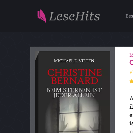
Bes
M
P
A
i
e
i
u