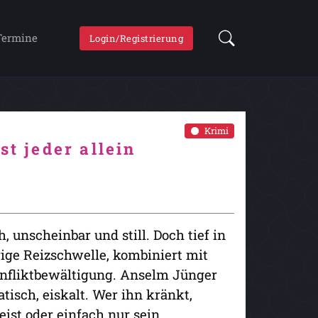
Termine
Login/Registrierung
Krimi
st jeder allein
 unscheinbar und still. Doch tief in
rige Reizschwelle, kombiniert mit
onfliktbewältigung. Anselm Jünger
tisch, eiskalt. Wer ihn kränkt,
ist oder einfach nur sein