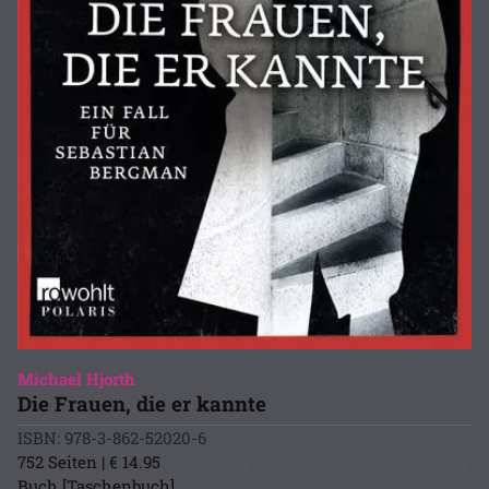
Michael Hjorth
Die Frauen, die er kannte
ISBN: 978-3-862-52020-6
752 Seiten | € 14.95
Buch [Taschenbuch]