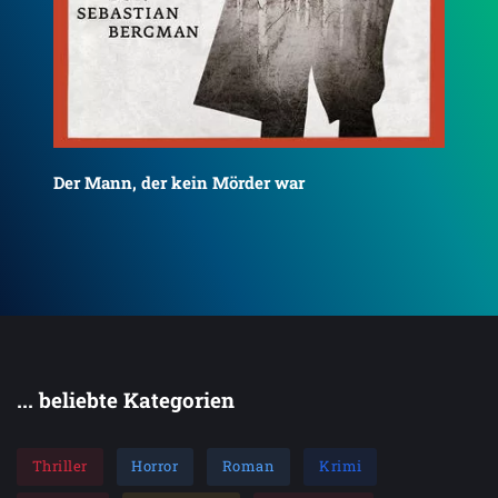
Der Mann, der kein Mörder war
Die
... beliebte Kategorien
Thriller
Horror
Roman
Krimi