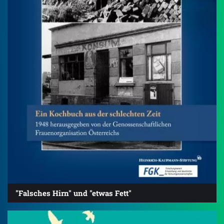
"Falsches Hirn" und "etwas Fett"