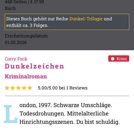
468 Seiten | € 17.99
Buch
Dieses Buch gehört zur Reihe
Dunkel-Trilogie
und
enthält ca. 3 Folgen.
Erscheinungsdatum:
01.05.2026
Corry Fock
Krimi
Dunkelzeichen
Kriminalroman
5.00/5.00 bei 1 Reviews
L
ondon, 1997. Schwarze Umschläge.
Todesdrohungen. Mittelalterliche
Hinrichtungsszenen. Du bist schuldig.