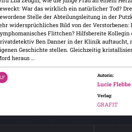
ird Lila Zeugin, wie die junge Frau an einem Herzin
eweckt: War das wirklich ein natürlicher Tod? Dreis
ewordene Stelle der Abteilungsleitung in der Putzk
ehr widersprüchliches Bild von der Verstorbenen: 
ymphomanisches Flittchen? Hilfsbereite Kollegin o
rivatdetektiv Ben Danner in der Klinik auftaucht, 
igenen Geschichte stellen. Gleichzeitig kristallisie
ord heraus …
Autorin:
Lucie Flebbe
Verlag:
GRAFIT