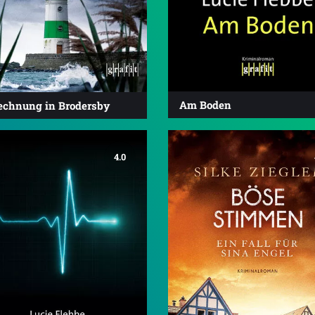
Am Boden
echnung in Brodersby
4.0