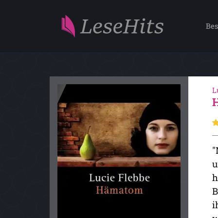
Bes
L
"
u
h
B
i