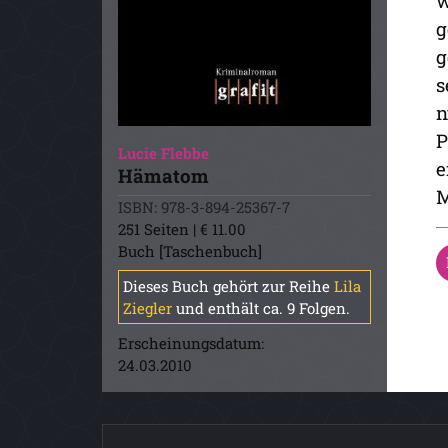
w
g
g
s
n
P
Lucie Flebbe
e
Hämatom
M
ISBN: 978-3-894-25367-7
251 Seiten | € 11.00
Buch [Taschenbuch]
Dieses Buch gehört zur Reihe
Lila
Ziegler
und enthält ca. 9 Folgen.
Erscheinungsdatum:
24.03.2010