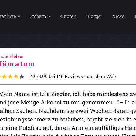
tenliste
Stöbern
Autoren
Blogger
News
ucie Flebbe
Hämatom
4.0/5.00 bei 145 Reviews -
aus dem Web
Mein Name ist Lila Ziegler, ich habe mindestens 
nd jede Menge Alkohol zu mir genommen …"– Lila 
alben Sachen. Nachdem sie zwei Wochen daran gea
eziehungsschmerz zu betäuben, begibt sie sich in ei
hr eine Putzfrau auf, deren Arm ein auffälliges Hä