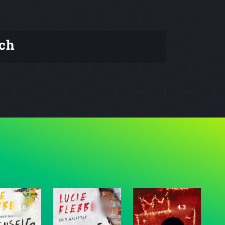
ch
4.6
4.3