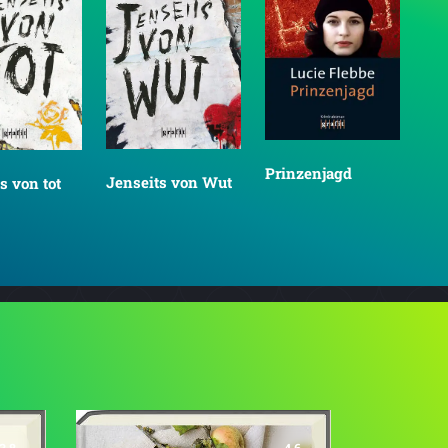
Prinzenjagd
Töd
Jenseits von Wut
s von tot
3.8
4.6