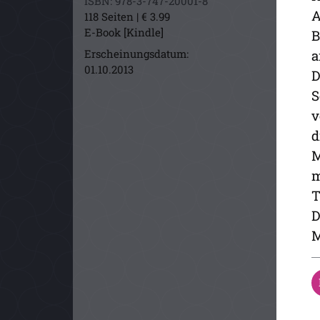
ISBN: 978-3-747-20001-8
A
118 Seiten | € 3.99
E-Book [Kindle]
B
a
Erscheinungsdatum:
01.10.2013
D
S
v
d
M
m
T
D
M