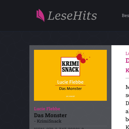
Bes
L
K
M
s
D
Lucie Flebbe
a
Das Monster
b
- KrimiSnack
K