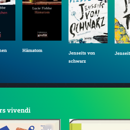
hen
Hämatom
Jenseits von
Jenseit
schwarz
ars vivendi
4.6