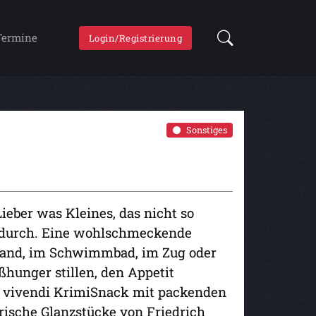
Termine
Login/Registrierung
Sonstiges
eber was Kleines, das nicht so
endurch. Eine wohlschmeckende
trand, im Schwimmbad, im Zug oder
ßhunger stillen, den Appetit
rs vivendi KrimiSnack mit packenden
ische Glanzstücke von Friedrich