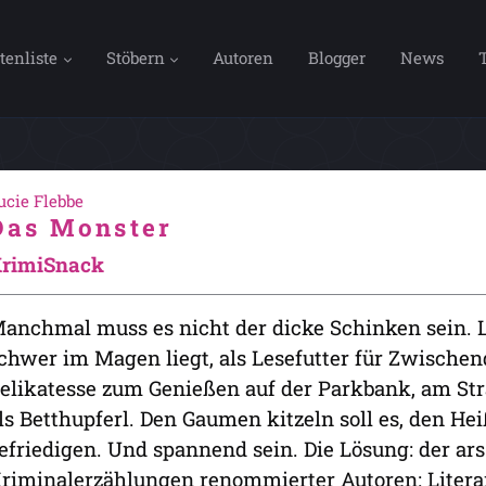
tenliste
Stöbern
Autoren
Blogger
News
ucie Flebbe
Das Monster
rimiSnack
anchmal muss es nicht der dicke Schinken sein. Li
chwer im Magen liegt, als Lesefutter für Zwisch
elikatesse zum Genießen auf der Parkbank, am S
ls Betthupferl. Den Gaumen kitzeln soll es, den Hei
efriedigen. Und spannend sein. Die Lösung: der a
riminalerzählungen renommierter Autoren: Literar