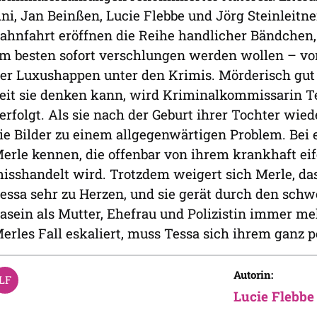
ni, Jan Beinßen, Lucie Flebbe und Jörg Steinleitne
ahnfahrt eröffnen die Reihe handlicher Bändchen
m besten sofort verschlungen werden wollen – vom
er Luxushappen unter den Krimis. Mörderisch gut
eit sie denken kann, wird Kriminalkommissarin T
erfolgt. Als sie nach der Geburt ihrer Tochter wied
ie Bilder zu einem allgegenwärtigen Problem. Bei 
erle kennen, die offenbar von ihrem krankhaft ei
isshandelt wird. Trotzdem weigert sich Merle, das
essa sehr zu Herzen, und sie gerät durch den sc
asein als Mutter, Ehefrau und Polizistin immer m
erles Fall eskaliert, muss Tessa sich ihrem ganz 
Autorin:
Lucie Flebbe