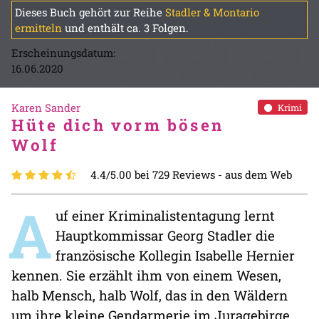
Dieses Buch gehört zur Reihe
Stadler & Montario
ermitteln
und enthält ca. 3 Folgen.
Erscheinungsdatum:
16.06.2020
Karen Sander
Krimi
Hüte dich vorm bösen
Wolf
4.4/5.00 bei 729 Reviews -
aus dem Web
A
uf einer Kriminalistentagung lernt
Hauptkommissar Georg Stadler die
französische Kollegin Isabelle Hernier
kennen. Sie erzählt ihm von einem Wesen,
halb Mensch, halb Wolf, das in den Wäldern
um ihre kleine Gendarmerie im Juragebirge