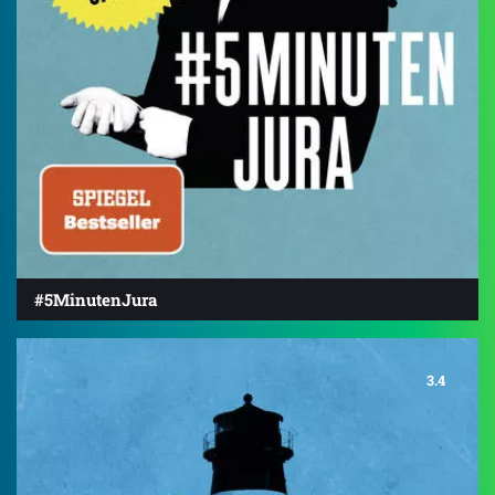
#5MinutenJura
3.4