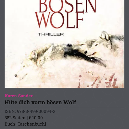
Karen Sander
Hüte dich vorm bösen Wolf
ISBN: 978-3-499-00094-2
382 Seiten | € 10.00
Buch [Taschenbuch]