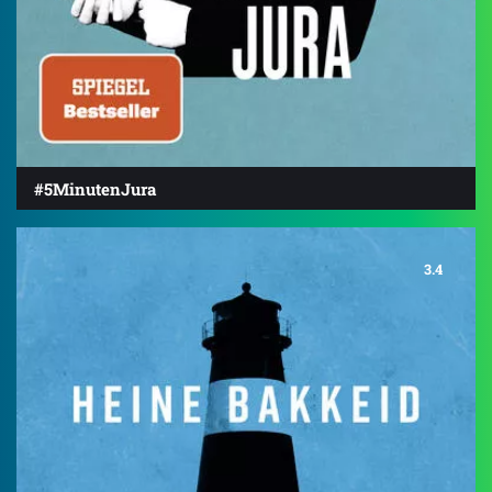
#5MinutenJura
3.4