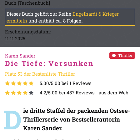
Buch [Taschenbuch]
Dieses Buch gehört zur Reihe
Engelhardt & Krieger
ermitteln
und enthält ca. 8 Folgen.
Erscheinungsdatum:
11.11.2025
Karen Sander
Thriller
Die Tiefe: Versunken
Platz 53 der Bestenliste Thriller
5.00/5.00 bei 1 Reviews
4.2/5.00 bei 457 Reviews -
aus dem Web
D
ie dritte Staffel der packenden Ostsee-
Thrillerserie von Bestsellerautorin
Karen Sander.