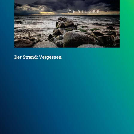
Der Strand: Vermisst
Der