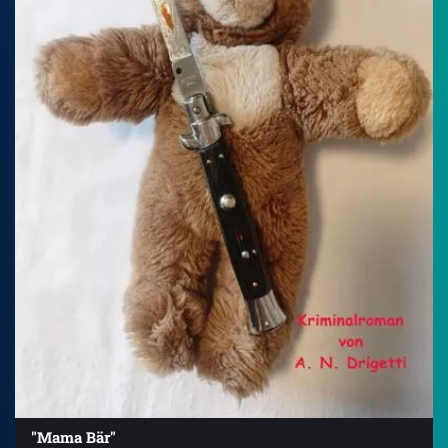
"Mama Bär"