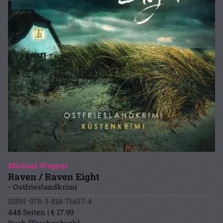
Michael Wagner
Raven / Raven Eight
- Ostfrieslandkrimi
ISBN: 978-3-818-71457-4
448 Seiten | € 17.99