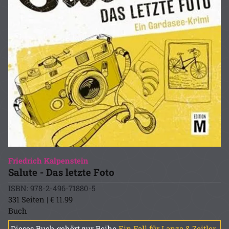
Friedrich Kalpenstein
Salute - Das letzte Foto
ISBN: 978-2-496-71880-5
331 Seiten | € 11.99
Buch
Dieses Buch gehört zur Reihe
Ein Fall für Lanza & Zeitler