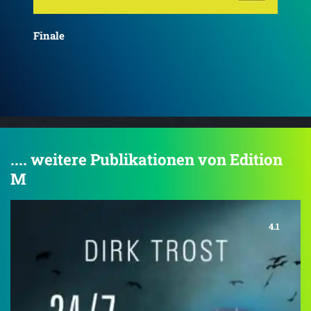
Gipfelträumer
Hea
.... weitere Publikationen von Edition
M
4.1