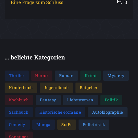
Eine Frage zum Schluss
0
... beliebte Kategorien
Thriller
Horror
Roman
Krimi
Mystery
Kinderbuch
Jugendbuch
Ratgeber
Kochbuch
Fantasy
Liebesroman
Politik
Sachbuch
Historische-Romane
Autobiographie
Comedy
Manga
SciFi
Belletristik
Sonstiges