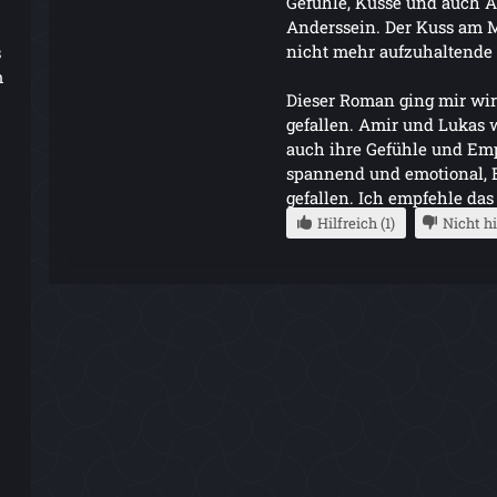
Gefühle, Küsse und auch A
Anderssein. Der Kuss am 
nicht mehr aufzuhaltende G
s
m
Dieser Roman ging mir wirk
gefallen. Amir und Lukas w
auch ihre Gefühle und Em
spannend und emotional, B
gefallen. Ich empfehle das 
Hilfreich (1)
Nicht hi