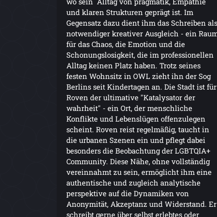
wo sein Alltag von pragmatik, Empathie
und klaren Strukturen geprägt ist. Im
Gegensatz dazu dient ihm das Schreiben al
notwendiger kreativer Ausgleich - ein Rau
für das Chaos, die Emotion und die
Schonungslosigkeit, die im professionellen
Alltag keinen Platz haben. Trotz seines
festen Wohnsitz in OWL zieht ihn der Sog
Berlins seit Kindertagen an. Die Stadt ist für
Roven der ultimative "Katalysator der
wahrheit" - ein Ort, der menschliche
Konflikte und Lebenslügen offenzulegen
scheint. Roven reist regelmäßig, taucht in
die urbanen Szenen ein und pflegt dabei
besonders die Beobachtung der LGBTQIA+
Community. Diese Nähe, ohne vollständig
vereinnahmt zu sein, ermöglicht ihm eine
authentische und zugleich analytische
perspektive auf die Dynamiken von
Anonymität, Akzeptanz und Widerstand. Er
schreibt gerne über selbst erlebtes oder