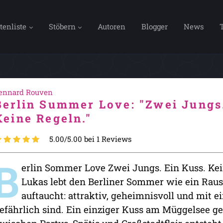
tenliste
Stöbern
Autoren
Blogger
News
ennard Rouven
Berlin Summer Love: "Zwei Jungs.
Keine Regeln."
5.00/5.00 bei 1 Reviews
B
erlin Sommer Love Zwei Jungs. Ein Kuss. Ke
Lukas lebt den Berliner Sommer wie ein Rausch
auftaucht: attraktiv, geheimnisvoll und mit e
efährlich sind. Ein einziger Kuss am Müggelsee ge