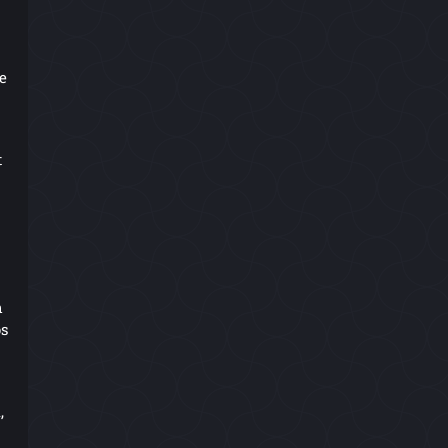
e
t
h
os
,