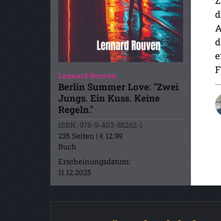
Z
d
A
d
e
F
Lennard Rouven
Berlin Summer Love: "Zwei
Jungs. Ein Kuss. Keine
Regeln."
ISBN: 978-9-403-85262-1
235 Seiten | € 12.99
Buch
Erscheinungsdatum:
11.12.2025