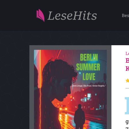
Bes
L
g