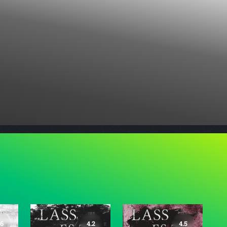
.6
4.2
4.5