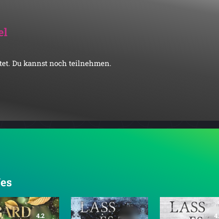
el
artet. Du kannst noch teilnehmen.
Jes
4.2
4