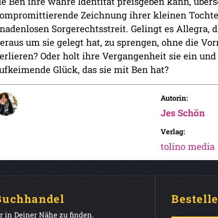
ie Ben ihre wahre Identität preisgeben kann, übers
ompromittierende Zeichnung ihrer kleinen Tochter
nadenlosen Sorgerechtsstreit. Gelingt es Allegra, 
eraus um sie gelegt hat, zu sprengen, ohne die Vo
erlieren? Oder holt ihre Vergangenheit sie ein und 
ufkeimende Glück, das sie mit Ben hat?
Autorin:
Jes Schön
Verlag:
tolino media
 Buchhandel
Bestell
 in Deiner Nähe zu finden.