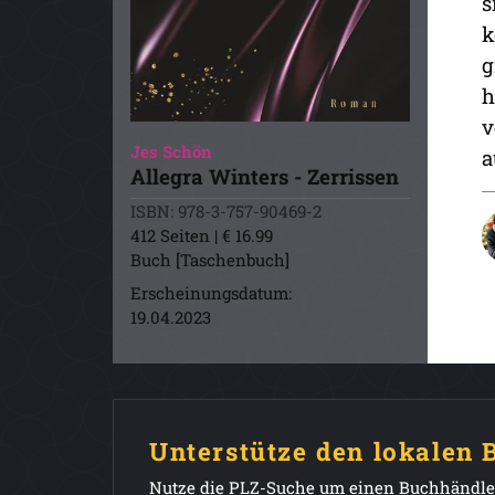
s
k
g
h
v
Jes Schön
a
Allegra Winters - Zerrissen
ISBN: 978-3-757-90469-2
412 Seiten | € 16.99
Buch [Taschenbuch]
Erscheinungsdatum:
19.04.2023
Unterstütze den lokalen
Nutze die PLZ-Suche um einen Buchhändler