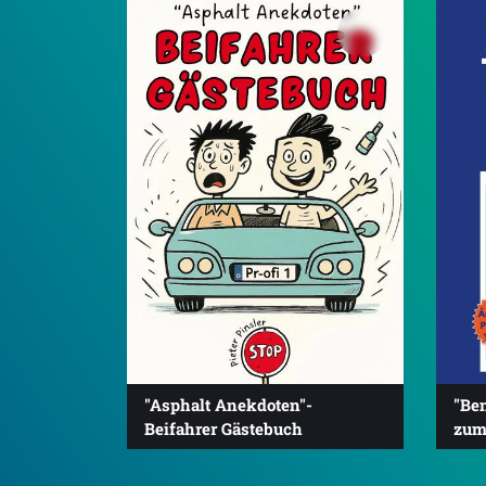
"Asphalt Anekdoten"-
"Be
Beifahrer Gästebuch
zum