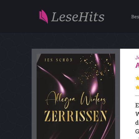
Bes
J
E
W
d
G