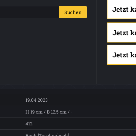
Jetzt 
Suchen
Jetzt 
Jetzt 
19.04.2023
H 19 cm / B 12,5 cm / -
412
Buch [Taschenbuch]