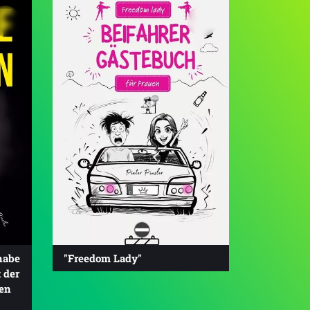
habe
"Freedom Lady"
 der
en