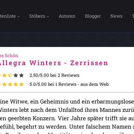
tenliste
Stöbern
Autoren
Blogger
News
es Schön
Allegra Winters - Zerrissen
2.50/5.00 bei 2 Reviews
5.0/5.00 bei 1 Reviews -
aus dem Web
ine Witwe, ein Geheimnis und ein erbarmungslose
inters lebt nach dem Unfalltod ihres Mannes zur
en geerbten Konzern. Vier Jahre später trifft sie au
efühl, begehrt zu werden. Unter falschem Namen st