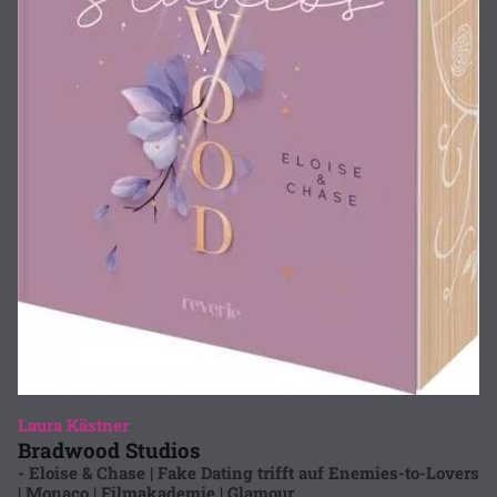
Laura Kästner
Bradwood Studios
- Eloise & Chase | Fake Dating trifft auf Enemies-to-Lovers
| Monaco | Filmakademie | Glamour