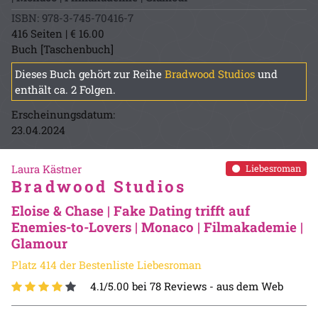
ISBN: 978-3-745-70416-7
416 Seiten | € 16.00
Buch [Taschenbuch]
Dieses Buch gehört zur Reihe
Bradwood Studios
und
enthält ca. 2 Folgen.
Erscheinungsdatum:
23.04.2024
Laura Kästner
Liebesroman
Bradwood Studios
Eloise & Chase | Fake Dating trifft auf
Enemies-to-Lovers | Monaco | Filmakademie |
Glamour
Platz 414 der Bestenliste Liebesroman
4.1/5.00 bei 78 Reviews -
aus dem Web