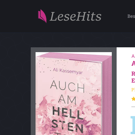
Bes
A
R
E
P