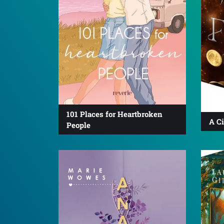
101 Places for Heartbroken
A Ci
People