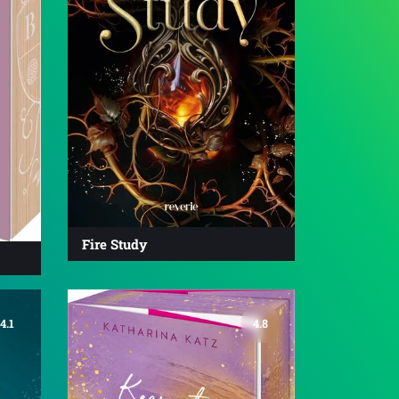
Fire Study
4.1
4.8