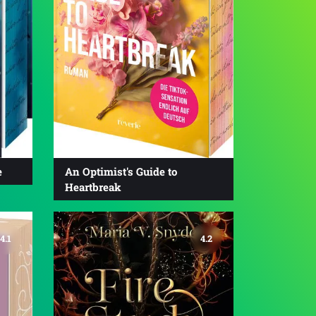
e
An Optimist's Guide to
Heartbreak
4.1
4.2