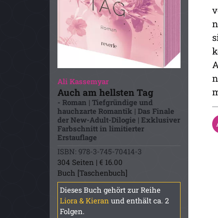
v
n
s
k
A
n
Ali Kassemyar
m
Auch am hellsten Tag
- Roman | Tiefgründige und
hauchzarte Romantik | Das Finale
der New-Adult-Dilogie | Exklusiver
Farbschnitt in limitierter
Erstauflage
ISBN: 978-3-745-70414-3
304 Seiten | € 16.00
Buch [Taschenbuch]
Dieses Buch gehört zur Reihe
Liora & Kieran
und enthält ca. 2
Folgen.