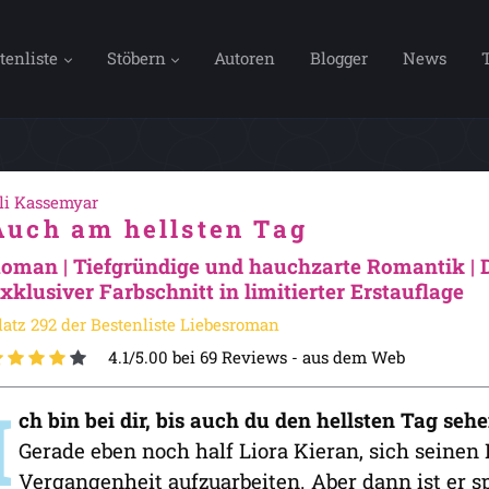
tenliste
Stöbern
Autoren
Blogger
News
li Kassemyar
Auch am hellsten Tag
oman | Tiefgründige und hauchzarte Romantik | D
xklusiver Farbschnitt in limitierter Erstauflage
latz 292 der Bestenliste Liebesroman
4.1/5.00 bei 69 Reviews -
aus dem Web
I
ch bin bei dir, bis auch du den hellsten Tag se
Gerade eben noch half Liora Kieran, sich seinen
Vergangenheit aufzuarbeiten. Aber dann ist er s