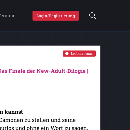
Termine
Login/Registrierung
Liebesroman
as Finale der New-Adult-Dilogie |
hen kannst
 Dämonen zu stellen und seine
purlos und ohne ein Wort zu sagen,