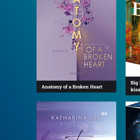
Big
Anatomy of a Broken Heart
kis
4.6