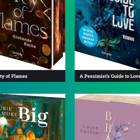
ty of Flames
A Pessimist's Guide to Lov