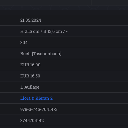
21.05.2024
H 21,5 cm / B 13,6 cm / -
304
Buch [Taschenbuch]
EUR 16.00
EUR 16.50
1. Auflage
Liora & Kieran 2
978-3-745-70414-3
3745704142