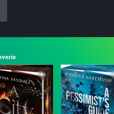
everie
4.2