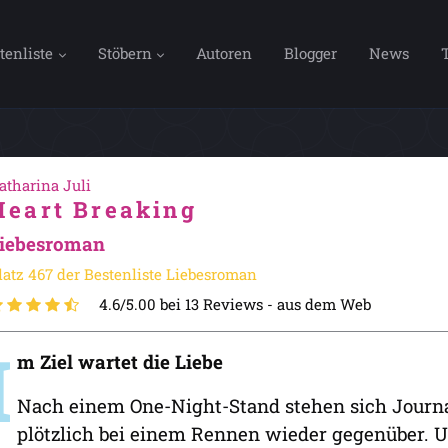
tenliste
Stöbern
Autoren
Blogger
News
atharina Juli
Heart Breaking
iebesroman
latz 467 der Bestenliste Liebesroman
4.6/5.00 bei 13 Reviews -
aus dem Web
I
m Ziel wartet die Liebe
Nach einem One-Night-Stand stehen sich Journa
plötzlich bei einem Rennen wieder gegenüber. U