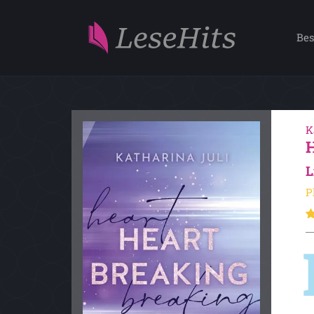
Bes
K
L
P