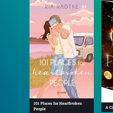
4.3
101 Places for Heartbroken
A Ci
People