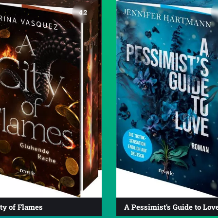
4.2
ty of Flames
A Pessimist's Guide to Lov