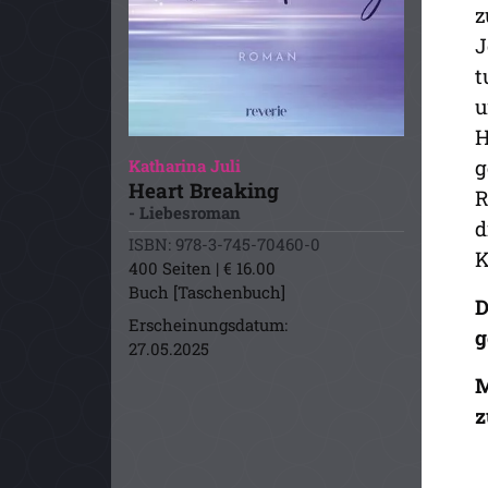
z
J
t
u
H
g
Katharina Juli
Heart Breaking
R
- Liebesroman
d
ISBN: 978-3-745-70460-0
K
400 Seiten | € 16.00
Buch [Taschenbuch]
D
Erscheinungsdatum:
g
27.05.2025
M
z