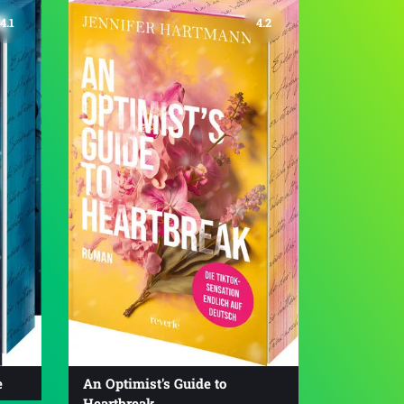
4.1
4.2
e
An Optimist's Guide to
Heartbreak