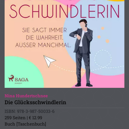
Nina Hundertschnee
Die Glücksschwindlerin
ISBN: 978-3-987-50033-6
259 Seiten | € 12.99
Buch [Taschenbuch]