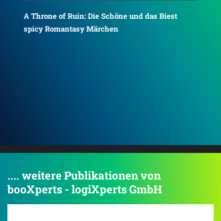
Cr
Court of Winter
.... weitere Publikationen von
booXperts - logiXperts GmbH