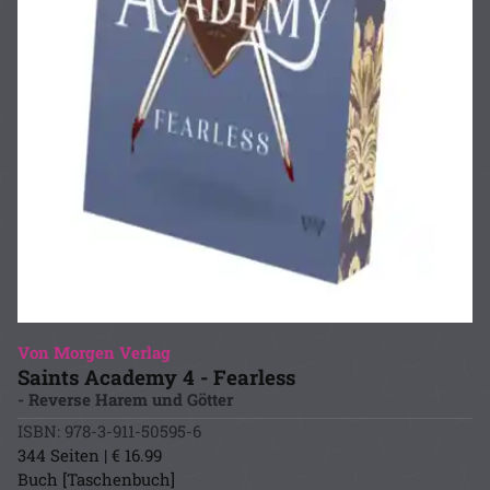
Von Morgen Verlag
Saints Academy 4 - Fearless
- Reverse Harem und Götter
ISBN: 978-3-911-50595-6
344 Seiten | € 16.99
Buch [Taschenbuch]