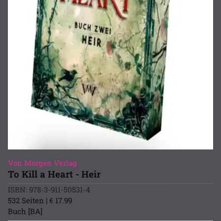
Von Morgen Verlag
To Kill a Heart - Heir
ISBN: 978-3-911-50531-4
532 Seiten | € 17.99
Buch [BA]