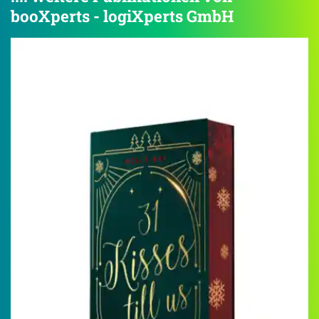
booXperts - logiXperts GmbH
4.2