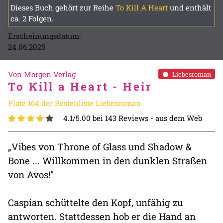
Dieses Buch gehört zur Reihe
To Kill A Heart
und enthält
ca. 2 Folgen.
Erscheinungsdatum:
24.06.2025
Von Morgen Verlag
Liebesroman
To Kill a Heart - Heir
Platz 164 der Bestenliste Liebesroman
4.1/5.00 bei 143 Reviews -
aus dem Web
„Vibes von Throne of Glass und Shadow &
Bone ... Willkommen in den dunklen Straßen
von Avos!"
Caspian schüttelte den Kopf, unfähig zu
antworten. Stattdessen hob er die Hand an