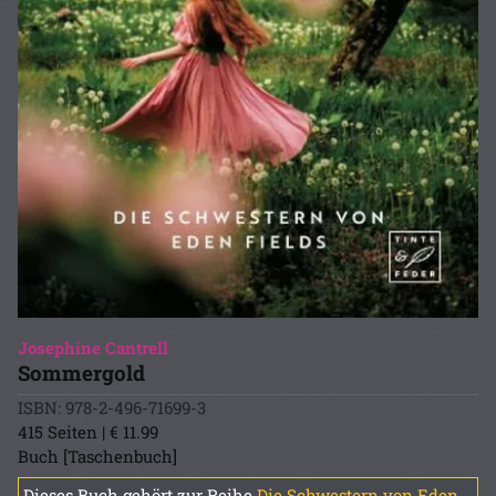
Josephine Cantrell
Sommergold
ISBN: 978-2-496-71699-3
415 Seiten | € 11.99
Buch [Taschenbuch]
Dieses Buch gehört zur Reihe
Die Schwestern von Eden