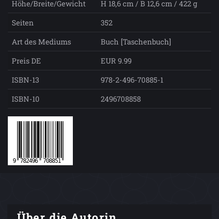
Höhe/Breite/Gewicht
H 18,6 cm / B 12,6 cm / 422 g
Seiten
352
Art des Mediums
Buch [Taschenbuch]
Preis DE
EUR 9.99
ISBN-13
978-2-496-70885-1
ISBN-10
2496708858
Über die Autorin