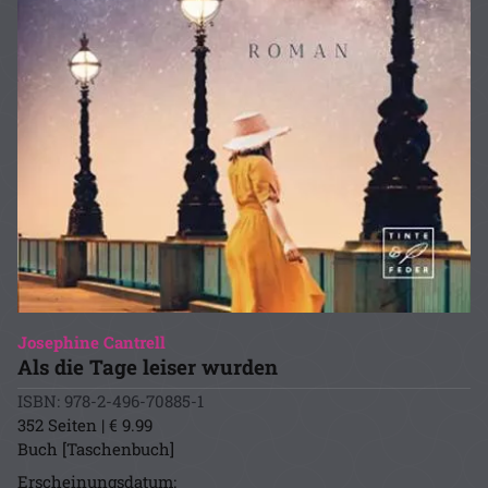
Josephine Cantrell
Als die Tage leiser wurden
ISBN: 978-2-496-70885-1
352 Seiten | € 9.99
Buch [Taschenbuch]
Erscheinungsdatum: