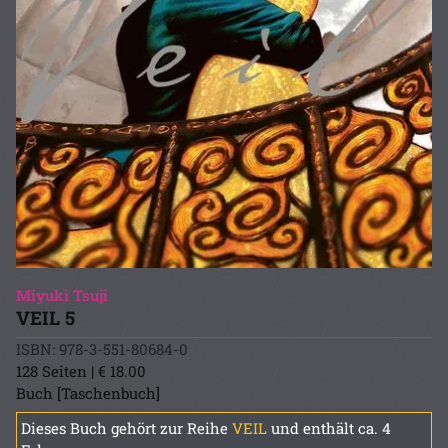
Miyuki Tsuji
VEIL 5
ISBN: 978-3-551-80684-0
128 Seiten | € 18.00
Buch [Taschenbuch]
Dieses Buch gehört zur Reihe
VEIL
und enthält ca. 4