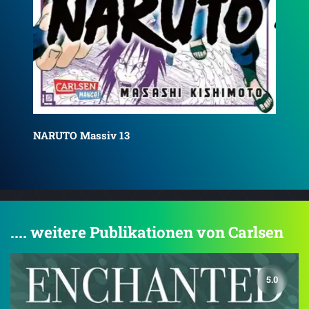
NARUTO Massiv 14
NA
.... weitere Publikationen von Carlsen
5.0