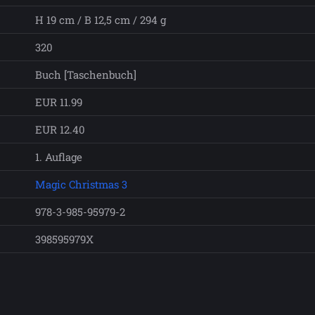
H 19 cm / B 12,5 cm / 294 g
320
Buch [Taschenbuch]
EUR 11.99
EUR 12.40
1. Auflage
Magic Christmas 3
978-3-985-95979-2
398595979X