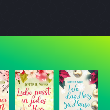
.3
4.3
4.4