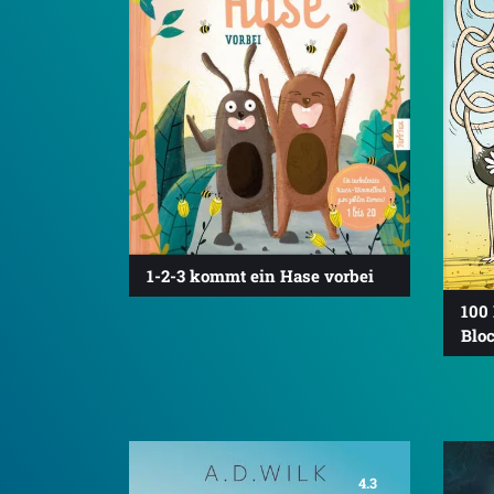
1-2-3 kommt ein Hase vorbei
100 
Bloc
4.3