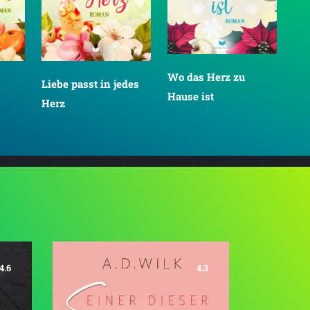
Wo das Herz zu
Liebe passt in jedes
Hause ist
Herz
4.6
4.3