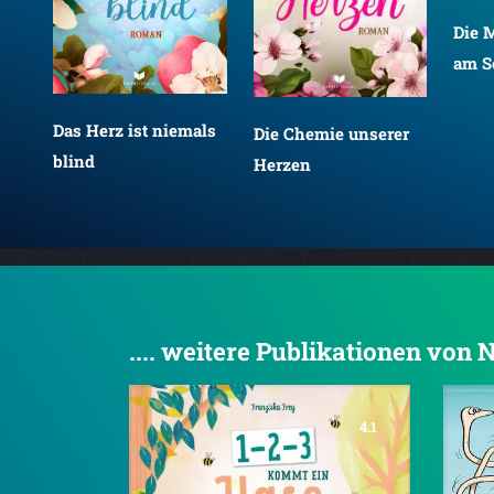
Die M
am S
Das Herz ist niemals
Die Chemie unserer
blind
Herzen
.... weitere Publikationen von
4.1