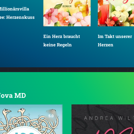
illionärsvilla
ee: Herzenskuss
Ein Herz braucht
Im Takt unserer
keine Regeln
Herzen
 Nova MD
5.0