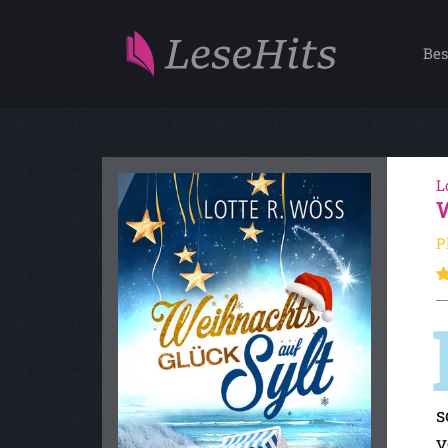
Bes
L
P
s
v