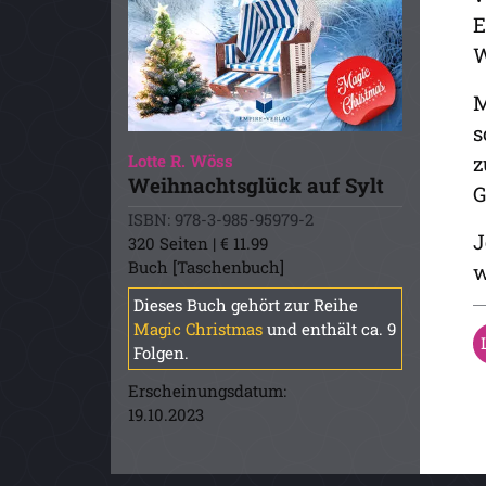
E
W
M
s
Lotte R. Wöss
z
Weihnachtsglück auf Sylt
G
ISBN: 978-3-985-95979-2
J
320 Seiten | € 11.99
Buch [Taschenbuch]
w
Dieses Buch gehört zur Reihe
Magic Christmas
und enthält ca. 9
Folgen.
Erscheinungsdatum:
19.10.2023