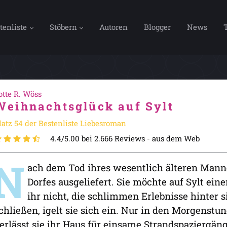
tenliste
Stöbern
Autoren
Blogger
News
otte R. Wöss
Weihnachtsglück auf Sylt
latz 54 der Bestenliste Liebesroman
4.4/5.00 bei 2.666 Reviews -
aus dem Web
N
ach dem Tod ihres wesentlich älteren Manne
Dorfes ausgeliefert. Sie möchte auf Sylt ein
ihr nicht, die schlimmen Erlebnisse hinter 
chließen, igelt sie sich ein. Nur in den Morgenstu
erlässt sie ihr Haus für einsame Strandspaziergänge