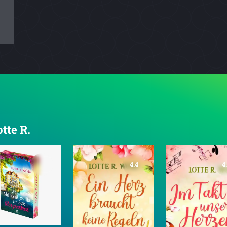
tte R.
4.4
4