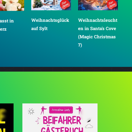
Weihnachtsglück
Weihnachtsleucht
asst in
auf Sylt
en in Santa's Cove
erz
(Magic Christmas
7)