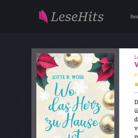
Bes
L
P
D
ü
d
v
m