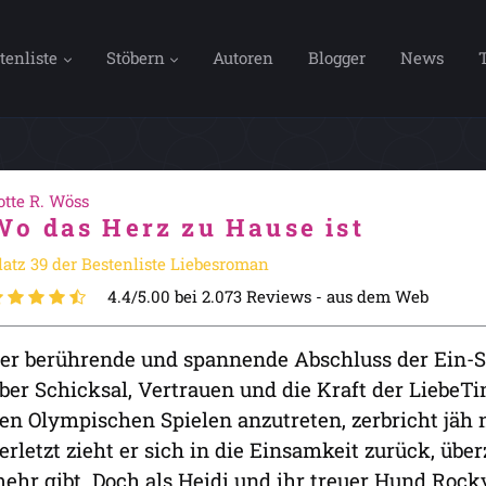
tenliste
Stöbern
Autoren
Blogger
News
otte R. Wöss
Wo das Herz zu Hause ist
latz 39 der Bestenliste Liebesroman
4.4/5.00 bei 2.073 Reviews -
aus dem Web
er berührende und spannende Abschluss der Ein-S
ber Schicksal, Vertrauen und die Kraft der Liebe
en Olympischen Spielen anzutreten, zerbricht jäh 
erletzt zieht er sich in die Einsamkeit zurück, übe
ehr gibt. Doch als Heidi und ihr treuer Hund Rocky