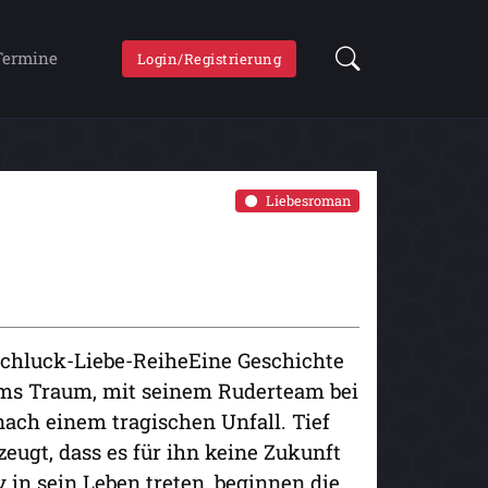
Termine
Login/Registrierung
Liebesroman
chluck-Liebe-ReiheEine Geschichte
Tims Traum, mit seinem Ruderteam bei
nach einem tragischen Unfall. Tief
rzeugt, dass es für ihn keine Zukunft
 in sein Leben treten, beginnen die