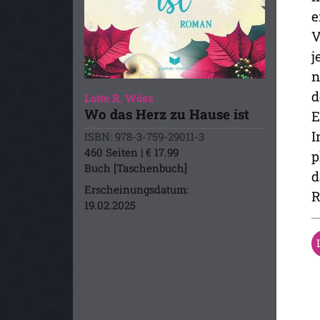
e
V
j
n
d
Lotte R. Wöss
Wo das Herz zu Hause ist
E
I
ISBN: 978-3-759-29011-3
460 Seiten | € 17.99
p
Buch [Taschenbuch]
d
Erscheinungsdatum:
R
19.02.2025