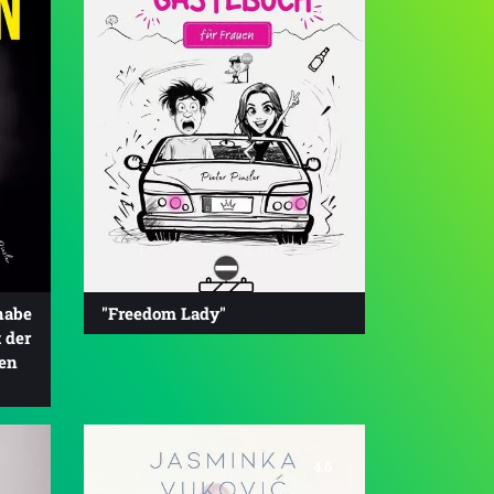
habe
"Freedom Lady"
 der
en
4.6