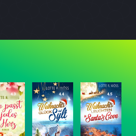
4.3
4.4
4.5