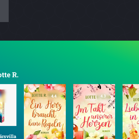
tte R.
4.4
4.3
ärsvilla